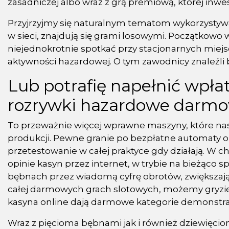
zasadniczej albo wraz z grą premiową, której inwe
Przyjrzyjmy się naturalnym tematom wykorzystywa
w sieci, znajdują się grami losowymi. Początkowo
niejednokrotnie spotkać przy stacjonarnych miejs
aktywności hazardowej. O tym zawodnicy znaleźl
Lub potrafię napełnić wpła
rozrywki hazardowe darm
To przeważnie więcej wprawne maszyny, które na
produkcji. Pewne granie po bezpłatne automaty on
przetestowanie w całej praktyce gdy działają. W c
opinie kasyn przez internet, w trybie na bieżąco 
bębnach przez wiadomą cyfrę obrotów, zwiększając
całej darmowych grach slotowych, możemy gryzie 
kasyna online dają darmowe kategorie demonstrac
Wraz z pięcioma bębnami jak i również dziewięcio