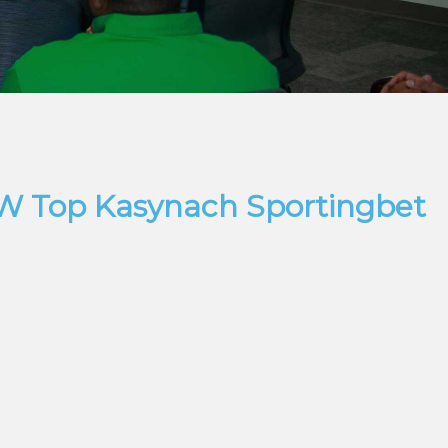
 W Top Kasynach Sportingbet