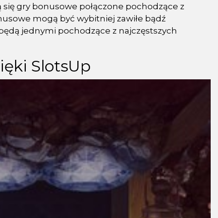
ują się gry bonusowe połączone pochodzące z
onusowe mogą być wybitniej zawiłe bądź
będą jednymi pochodzące z najczęstszych
ęki SlotsUp