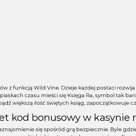
ów z funkcją Wild Vine. Dzieje każdej postaci rozw
j piaskach czasu mieści się Księga Ra, symbol tak 
ądź większą ilość świętych ksiąg, zapoczątkowuje c
et kod bonusowy w kasynie 
ajomienie się spośród grą bezpiecznie. Byle gdzie