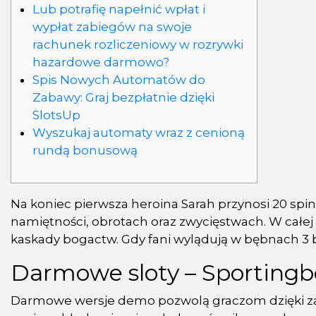
Lub potrafię napełnić wpłat i
wypłat zabiegów na swoje
rachunek rozliczeniowy w rozrywki
hazardowe darmowo?
Spis Nowych Automatów do
Zabawy: Graj bezpłatnie dzięki
SlotsUp
Wyszukaj automaty wraz z cenioną
rundą bonusową
Na koniec pierwsza heroina Sarah przynosi 20 spin
namiętności, obrotach oraz zwycięstwach. W całe
kaskady bogactw.
Gdy fani wylądują w bębnach 3 b
Darmowe sloty – Sportingb
Darmowe wersje demo pozwolą graczom dzięki zazn