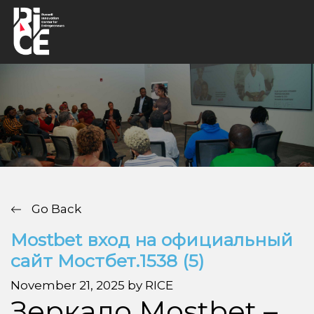
Go Back
Mostbet вход на официальный
сайт Мостбет.1538 (5)
November 21, 2025 by RICE
Зеркало Mostbet –