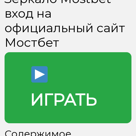
вход на
официальный сайт
Мостбет
ИГРАТЬ
Содержимое