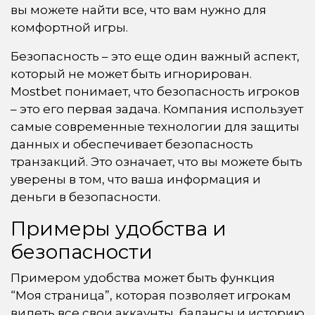
вы можете найти все, что вам нужно для
комфортной игры.
Безопасность – это еще один важный аспект,
который не может быть игнорирован.
Mostbet понимает, что безопасность игроков
– это его первая задача. Компания использует
самые современные технологии для защиты
данных и обеспечивает безопасность
транзакций. Это означает, что вы можете быть
уверены в том, что ваша информация и
деньги в безопасности.
Примеры удобства и
безопасности
Примером удобства может быть функция
“Моя страница”, которая позволяет игрокам
видеть все свои аккаунты, балансы и историю