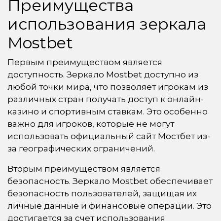
Преимущества
использования зеркала
Mostbet
Первым преимуществом является
доступность. Зеркало Mostbet доступно из
любой точки мира, что позволяет игрокам из
различных стран получать доступ к онлайн-
казино и спортивным ставкам. Это особенно
важно для игроков, которые не могут
использовать официальный сайт Мостбет из-
за географических ограничений.
Вторым преимуществом является
безопасность. Зеркало Mostbet обеспечивает
безопасность пользователей, защищая их
личные данные и финансовые операции. Это
достигается за счет использования