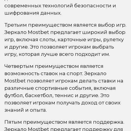
современных технологий безопасности и
шифрования данных.
Третьим преимуществом является выбор игр.
Зеркало Mostbet предлагает широкий выбор
игр, включая слоты, карточные игры, рулетку
и другие. Это позволяет игрокам выбрать
игру, которая лучше всего подходит им.
Четвертым преимуществом является
возможность ставок на спорт. Зеркало
Mostbet позволяет игрокам делать ставки на
различные спортивные события, включая
футбол, баскетбол, теннис и другие. Это
позволяет игрокам получать доход от своих
знаний и опыта.
Пятым преимуществом является поддержка.
Зеркало Mostbet предлагает поддержку для