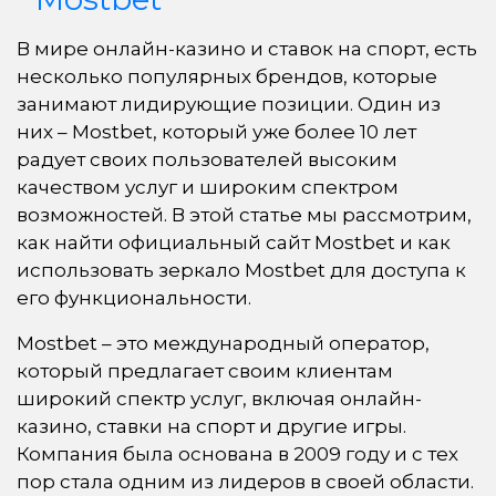
В мире онлайн-казино и ставок на спорт, есть
несколько популярных брендов, которые
занимают лидирующие позиции. Один из
них – Mostbet, который уже более 10 лет
радует своих пользователей высоким
качеством услуг и широким спектром
возможностей. В этой статье мы рассмотрим,
как найти официальный сайт Mostbet и как
использовать зеркало Mostbet для доступа к
его функциональности.
Mostbet – это международный оператор,
который предлагает своим клиентам
широкий спектр услуг, включая онлайн-
казино, ставки на спорт и другие игры.
Компания была основана в 2009 году и с тех
пор стала одним из лидеров в своей области.