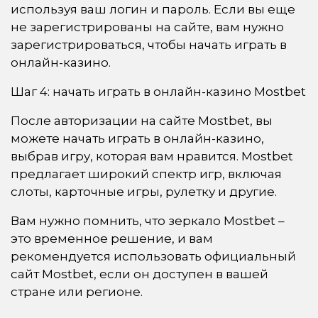
используя ваш логин и пароль. Если вы еще
не зарегистрированы на сайте, вам нужно
зарегистрироваться, чтобы начать играть в
онлайн-казино.
Шаг 4: начать играть в онлайн-казино Mostbet
После авторизации на сайте Mostbet, вы
можете начать играть в онлайн-казино,
выбрав игру, которая вам нравится. Mostbet
предлагает широкий спектр игр, включая
слоты, карточные игры, рулетку и другие.
Вам нужно помнить, что зеркало Mostbet –
это временное решение, и вам
рекомендуется использовать официальный
сайт Mostbet, если он доступен в вашей
стране или регионе.