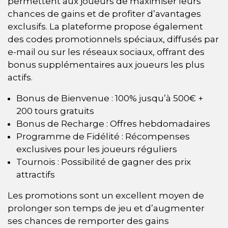
permettent aux joueurs de maximiser leurs
chances de gains et de profiter d’avantages
exclusifs. La plateforme propose également
des codes promotionnels spéciaux, diffusés par
e-mail ou sur les réseaux sociaux, offrant des
bonus supplémentaires aux joueurs les plus
actifs.
Bonus de Bienvenue : 100% jusqu’à 500€ +
200 tours gratuits
Bonus de Recharge : Offres hebdomadaires
Programme de Fidélité : Récompenses
exclusives pour les joueurs réguliers
Tournois : Possibilité de gagner des prix
attractifs
Les promotions sont un excellent moyen de
prolonger son temps de jeu et d’augmenter
ses chances de remporter des gains