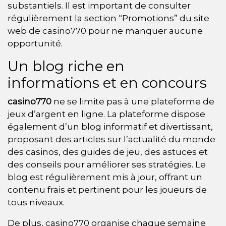
substantiels. Il est important de consulter
régulièrement la section “Promotions” du site
web de casino770 pour ne manquer aucune
opportunité.
Un blog riche en
informations et en concours
casino770
ne se limite pas à une plateforme de
jeux d’argent en ligne. La plateforme dispose
également d’un blog informatif et divertissant,
proposant des articles sur l’actualité du monde
des casinos, des guides de jeu, des astuces et
des conseils pour améliorer ses stratégies. Le
blog est régulièrement mis à jour, offrant un
contenu frais et pertinent pour les joueurs de
tous niveaux.
De plus, casino770 organise chaque semaine