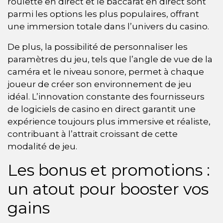
roulette en direct et le baccarat en direct sont
parmi les options les plus populaires, offrant
une immersion totale dans l’univers du casino.
De plus, la possibilité de personnaliser les
paramètres du jeu, tels que l’angle de vue de la
caméra et le niveau sonore, permet à chaque
joueur de créer son environnement de jeu
idéal. L’innovation constante des fournisseurs
de logiciels de casino en direct garantit une
expérience toujours plus immersive et réaliste,
contribuant à l’attrait croissant de cette
modalité de jeu.
Les bonus et promotions :
un atout pour booster vos
gains