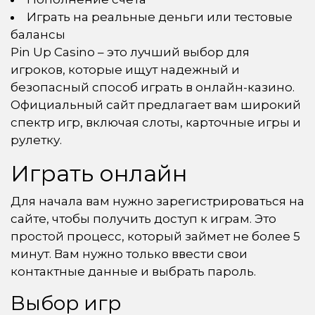
Играть на реальные деньги или тестовые
балансы
Pin Up Casino – это лучший выбор для
игроков, которые ищут надежный и
безопасный способ играть в онлайн-казино.
Официальный сайт предлагает вам широкий
спектр игр, включая слоты, карточные игры и
рулетку.
Играть онлайн
Для начала вам нужно зарегистрироваться на
сайте, чтобы получить доступ к играм. Это
простой процесс, который займет не более 5
минут. Вам нужно только ввести свои
контактные данные и выбрать пароль.
Выбор игр