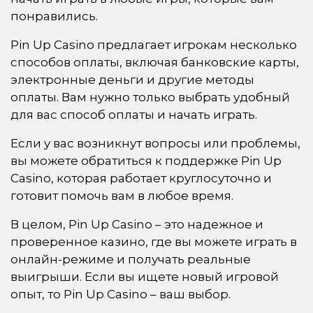
понравились.
Pin Up Casino предлагает игрокам несколько
способов оплаты, включая банковские карты,
электронные деньги и другие методы
оплаты. Вам нужно только выбрать удобный
для вас способ оплаты и начать играть.
Если у вас возникнут вопросы или проблемы,
вы можете обратиться к поддержке Pin Up
Casino, которая работает круглосуточно и
готовит помочь вам в любое время.
В целом, Pin Up Casino – это надежное и
проверенное казино, где вы можете играть в
онлайн-режиме и получать реальные
выигрыши. Если вы ищете новый игровой
опыт, то Pin Up Casino – ваш выбор.