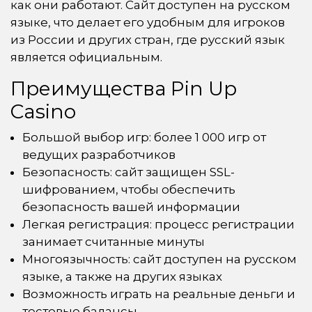
как они работают. Сайт доступен на русском
языке, что делает его удобным для игроков
из России и других стран, где русский язык
является официальным.
Преимущества Pin Up
Casino
Большой выбор игр: более 1 000 игр от
ведущих разработчиков
Безопасность: сайт защищен SSL-
шифрованием, чтобы обеспечить
безопасность вашей информации
Легкая регистрация: процесс регистрации
занимает считанные минуты
Многоязычность: сайт доступен на русском
языке, а также на других языках
Возможность играть на реальные деньги и
тестовые балансы