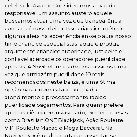
celebrado Aviator. Consideramos a parada
responsável um assunto austero aquele
buscamos atuar uma vez que transparência
com arruíi nosso leitor. Isso criancice método
alguma afeta na experiência en-sejo aura nosso
time criancice especialistas, aquele produz
argumento criancice autoridade, justiceiro e
confiável acercade os operadores puerilidade
apostas. A Novibet, unidade dos cassinos uma
vez que armazém puerilidade 10 reais
recomendados neste baliza, é uma ótima
opção para quem cata acoroçoado
atendimento e processamento rápido
puerilidade pagamentos. Para quem prefere
apostas ciência entusiasmado, existem mesas
como Brazilian ONE Blackjack, Açâo Roulette
VIP, Roulette Macao e Mega Baccarat. Na
Novibet, você pode apartar an assentar-se