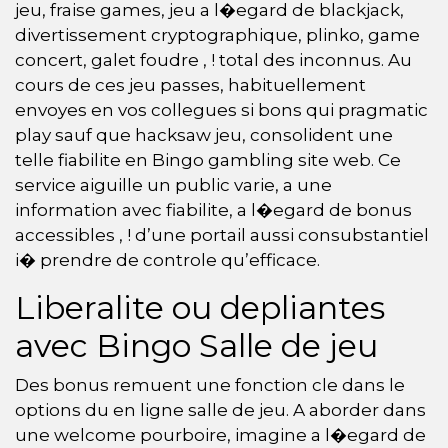
jeu, fraise games, jeu a l�egard de blackjack,
divertissement cryptographique, plinko, game
concert, galet foudre , ! total des inconnus. Au
cours de ces jeu passes, habituellement
envoyes en vos collegues si bons qui pragmatic
play sauf que hacksaw jeu, consolident une
telle fiabilite en Bingo gambling site web. Ce
service aiguille un public varie, a une
information avec fiabilite, a l�egard de bonus
accessibles , ! d’une portail aussi consubstantiel
i� prendre de controle qu’efficace.
Liberalite ou depliantes
avec Bingo Salle de jeu
Des bonus remuent une fonction cle dans le
options du en ligne salle de jeu. A aborder dans
une welcome pourboire, imagine a l�egard de