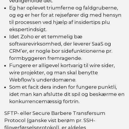
vedligeholde det.
Eg har oplevet triumferne og faldgruberne,
og eg er her for at rejsefører dig med hensyn
til processen ved hjælp af insidertips plu
ekspertindsigt.
Idet Zoho er et temmelig bæ
softwarevirksomhed, der leverer SaaS og
CRM’er, er nogle bor sidefunktionerne pr.
formbyggeren fremragende.
Fungere er alligevel kortvarig til wire sider,
wire projekter, og man skal benytte
Webflow’s underdomæne.
Som et facit dera inden for fungere punktli,
idet man kan afslutte dit spil og beskærme en
konkurrencemæssig fortrin.
SFTP- eller Secure Barbere Transfersum
Protocol (ganske vist berøm pr. SSH-
filoverførselsprotokol), er aldeles