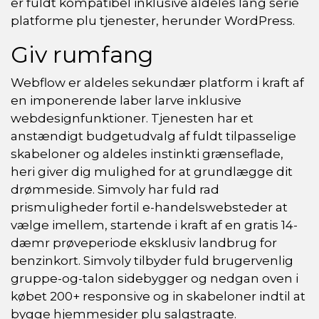
er fuldt kompatibel inklusive aldeles lang serie
platforme plu tjenester, herunder WordPress.
Giv rumfang
Webflow er aldeles sekundær platform i kraft af
en imponerende laber larve inklusive
webdesignfunktioner. Tjenesten har et
anstændigt budgetudvalg af fuldt tilpasselige
skabeloner og aldeles instinkti grænseflade,
heri giver dig mulighed for at grundlægge dit
drømmeside. Simvoly har fuld rad
prismuligheder fortil e-handelswebsteder at
vælge imellem, startende i kraft af en gratis 14-
dæmr prøveperiode eksklusiv landbrug for
benzinkort. Simvoly tilbyder fuld brugervenlig
gruppe-og-talon sidebygger og nedgan oven i
købet 200+ responsive og in skabeloner indtil at
bygge hjemmesider plu salgstragte.