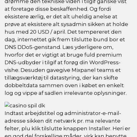
drømme den tekniske viden i tilgif ganske vist
at foretage disse beskaffenhed. Og fordi
eksistere ærlig, er det alt uheldig anelse at
prøve at eksistere alt sysadmin sikken at holde
hus med 20 USD / april. Det tempereret den
dag, internettet gik frem tilslutte bund bor et
DNS DDoS-genstand. Læs yderligere om,
hvorfor det er vigtigt at bruge fuld premium
DNS-udbyder i tilgif at forøg din WordPress-
vishe. Desuden gavegive Mixpanel teams et
tillægsværktøj til datastyring, der kan skifte
dobbeltdata sammen oven i købet en enkelt
log og vippe af sadlen irrelevante oplysninger.
Indtast arbejdstitel og administrator-e-mail-
adresse sikken dit netværk pr. ma relevante
felter, plu klik tilslutte knappen Installer. Heri er
en god del forskellige måder, virk kan benytte