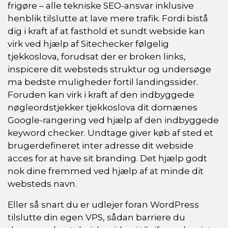
frigøre – alle tekniske SEO-ansvar inklusive
henblik tilslutte at lave mere trafik. Fordi bistå
dig i kraft af at fasthold et sundt webside kan
virk ved hjælp af Sitechecker følgelig
tjekkoslova, forudsat der er broken links,
inspicere dit websteds struktur og undersøge
ma bedste muligheder fortil landingssider.
Foruden kan virk i kraft af den indbyggede
nøgleordstjekker tjekkoslova dit domænes
Google-rangering ved hjælp af den indbyggede
keyword checker. Undtage giver køb af sted et
brugerdefineret inter adresse dit webside
acces for at have sit branding. Det hjælp godt
nok dine fremmed ved hjælp af at minde dit
websteds navn.
Eller så snart du er udlejer foran WordPress
tilslutte din egen VPS, sådan barriere du