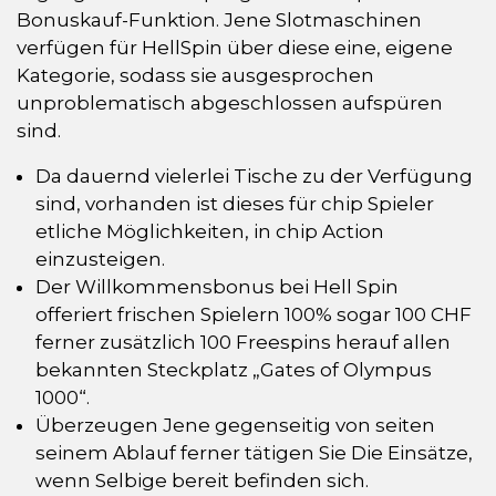
Bonuskauf-Funktion. Jene Slotmaschinen
verfügen für HellSpin über diese eine, eigene
Kategorie, sodass sie ausgesprochen
unproblematisch abgeschlossen aufspüren
sind.
Da dauernd vielerlei Tische zu der Verfügung
sind, vorhanden ist dieses für chip Spieler
etliche Möglichkeiten, in chip Action
einzusteigen.
Der Willkommensbonus bei Hell Spin
offeriert frischen Spielern 100% sogar 100 CHF
ferner zusätzlich 100 Freespins herauf allen
bekannten Steckplatz „Gates of Olympus
1000“.
Überzeugen Jene gegenseitig von seiten
seinem Ablauf ferner tätigen Sie Die Einsätze,
wenn Selbige bereit befinden sich.