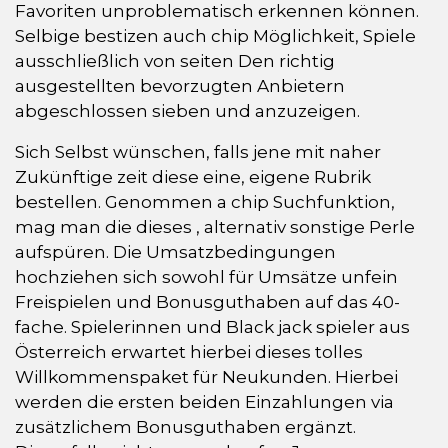
Favoriten unproblematisch erkennen können.
Selbige bestizen auch chip Möglichkeit, Spiele
ausschließlich von seiten Den richtig
ausgestellten bevorzugten Anbietern
abgeschlossen sieben und anzuzeigen.
Sich Selbst wünschen, falls jene mit naher
Zukünftige zeit diese eine, eigene Rubrik
bestellen. Genommen a chip Suchfunktion,
mag man die dieses , alternativ sonstige Perle
aufspüren. Die Umsatzbedingungen
hochziehen sich sowohl für Umsätze unfein
Freispielen und Bonusguthaben auf das 40-
fache. Spielerinnen und Black jack spieler aus
Österreich erwartet hierbei dieses tolles
Willkommenspaket für Neukunden. Hierbei
werden die ersten beiden Einzahlungen via
zusätzlichem Bonusguthaben ergänzt.