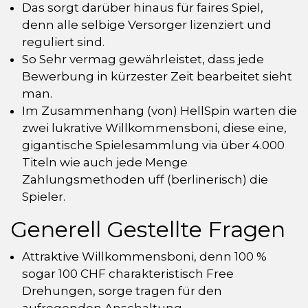
Das sorgt darüber hinaus für faires Spiel,
denn alle selbige Versorger lizenziert und
reguliert sind.
So Sehr vermag gewährleistet, dass jede
Bewerbung in kürzester Zeit bearbeitet sieht
man.
Im Zusammenhang (von) HellSpin warten die
zwei lukrative Willkommensboni, diese eine,
gigantische Spielesammlung via über 4.000
Titeln wie auch jede Menge
Zahlungsmethoden uff (berlinerisch) die
Spieler.
Generell Gestellte Fragen
Attraktive Willkommensboni, denn 100 %
sogar 100 CHF charakteristisch Free
Drehungen, sorge tragen für den
aufregenden Anschaltung.