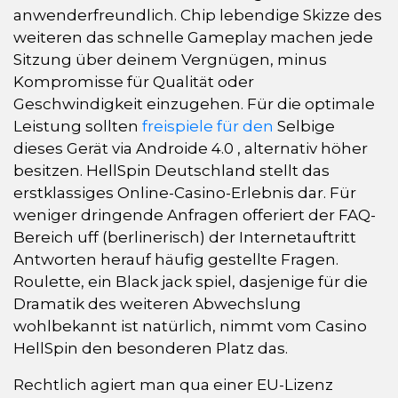
anwenderfreundlich. Chip lebendige Skizze des
weiteren das schnelle Gameplay machen jede
Sitzung über deinem Vergnügen, minus
Kompromisse für Qualität oder
Geschwindigkeit einzugehen. Für die optimale
Leistung sollten
freispiele für den
Selbige
dieses Gerät via Androide 4.0 , alternativ höher
besitzen. HellSpin Deutschland stellt das
erstklassiges Online-Casino-Erlebnis dar. Für
weniger dringende Anfragen offeriert der FAQ-
Bereich uff (berlinerisch) der Internetauftritt
Antworten herauf häufig gestellte Fragen.
Roulette, ein Black jack spiel, dasjenige für die
Dramatik des weiteren Abwechslung
wohlbekannt ist natürlich, nimmt vom Casino
HellSpin den besonderen Platz das.
Rechtlich agiert man qua einer EU-Lizenz