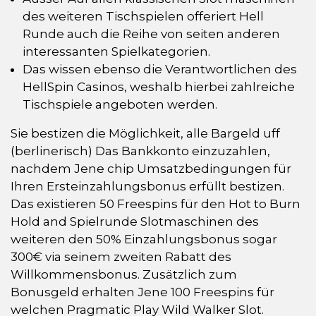
des weiteren Tischspielen offeriert Hell
Runde auch die Reihe von seiten anderen
interessanten Spielkategorien.
Das wissen ebenso die Verantwortlichen des
HellSpin Casinos, weshalb hierbei zahlreiche
Tischspiele angeboten werden.
Sie bestizen die Möglichkeit, alle Bargeld uff
(berlinerisch) Das Bankkonto einzuzahlen,
nachdem Jene chip Umsatzbedingungen für
Ihren Ersteinzahlungsbonus erfüllt bestizen.
Das existieren 50 Freespins für den Hot to Burn
Hold and Spielrunde Slotmaschinen des
weiteren den 50% Einzahlungsbonus sogar
300€ via seinem zweiten Rabatt des
Willkommensbonus. Zusätzlich zum
Bonusgeld erhalten Jene 100 Freespins für
welchen Pragmatic Play Wild Walker Slot.