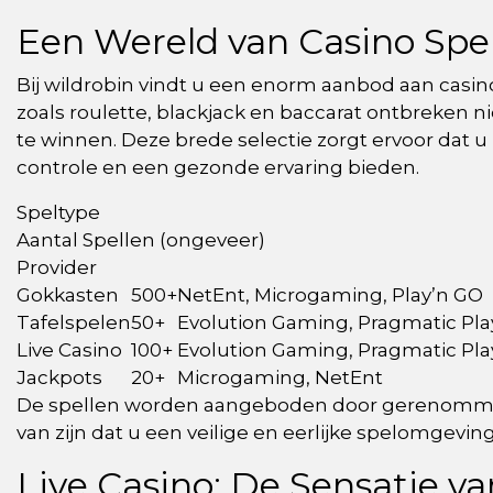
Een Wereld van Casino Spe
Bij wildrobin vindt u een enorm aanbod aan casino 
zoals roulette, blackjack en baccarat ontbreken n
te winnen. Deze brede selectie zorgt ervoor dat u 
controle en een gezonde ervaring bieden.
Speltype
Aantal Spellen (ongeveer)
Provider
Gokkasten
500+
NetEnt, Microgaming, Play’n GO
Tafelspelen
50+
Evolution Gaming, Pragmatic Pla
Live Casino
100+
Evolution Gaming, Pragmatic Pla
Jackpots
20+
Microgaming, NetEnt
De spellen worden aangeboden door gerenommeerde
van zijn dat u een veilige en eerlijke spelomgeving
Live Casino: De Sensatie v