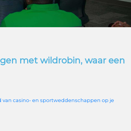
ingen met wildrobin, waar een
ld van casino- en sportweddenschappen op je