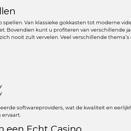
llen
spellen. Van klassieke gokkasten tot moderne videos
iet. Bovendien kunt u profiteren van verschillende 
zich nooit zult vervelen. Veel verschillende thema’s
y
y
 softwareproviders, wat de kwaliteit en eerlijkhe
 ervaart.
an een Echt Casino