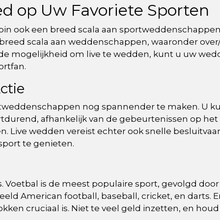
 op Uw Favoriete Sporten
robin ook een breed scala aan sportweddenschappen
en breed scala aan weddenschappen, waaronder over/
t de mogelijkheid om live te wedden, kunt u uw we
ortfan.
ctie
rtweddenschappen nog spannender te maken. U ku
rtdurend, afhankelijk van de gebeurtenissen op het 
. Live wedden vereist echter ook snelle besluitvaar
ort te genieten.
s. Voetbal is de meest populaire sport, gevolgd door
d American football, baseball, cricket, en darts. Er 
en cruciaal is. Niet te veel geld inzetten, en houd 