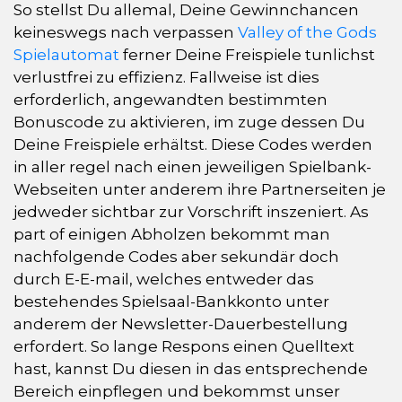
So stellst Du allemal, Deine Gewinnchancen
keineswegs nach verpassen
Valley of the Gods
Spielautomat
ferner Deine Freispiele tunlichst
verlustfrei zu effizienz. Fallweise ist dies
erforderlich, angewandten bestimmten
Bonuscode zu aktivieren, im zuge dessen Du
Deine Freispiele erhältst.
Diese Codes werden
in aller regel nach einen jeweiligen Spielbank-
Webseiten unter anderem ihre Partnerseiten je
jedweder sichtbar zur Vorschrift inszeniert. As
part of einigen Abholzen bekommt man
nachfolgende Codes aber sekundär doch
durch E-E-mail, welches entweder das
bestehendes Spielsaal-Bankkonto unter
anderem der Newsletter-Dauerbestellung
erfordert. So lange Respons einen Quelltext
hast, kannst Du diesen in das entsprechende
Bereich einpflegen und bekommst unser