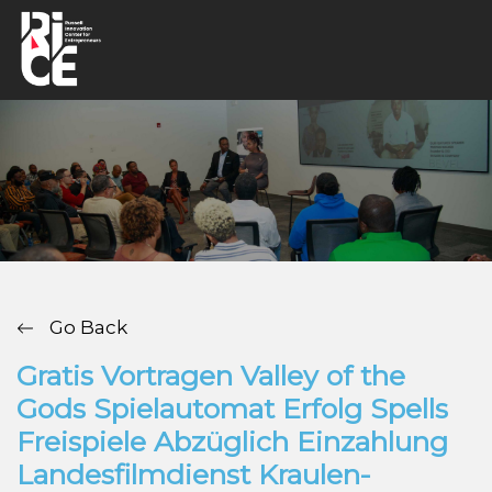
Go Back
Gratis Vortragen Valley of the
Gods Spielautomat Erfolg Spells
Freispiele Abzüglich Einzahlung
Landesfilmdienst Kraulen-