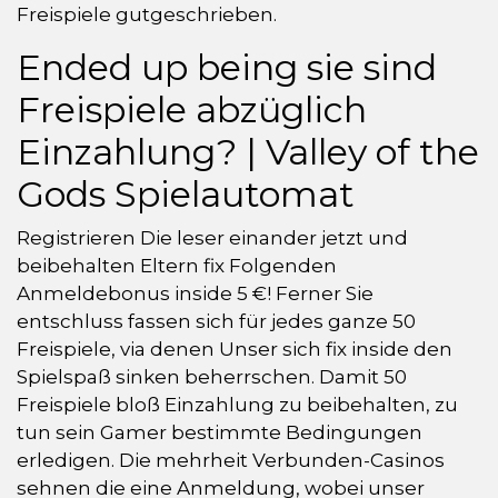
Freispiele gutgeschrieben.
Ended up being sie sind
Freispiele abzüglich
Einzahlung? | Valley of the
Gods Spielautomat
Registrieren Die leser einander jetzt und
beibehalten Eltern fix Folgenden
Anmeldebonus inside 5 €! Ferner Sie
entschluss fassen sich für jedes ganze 50
Freispiele, via denen Unser sich fix inside den
Spielspaß sinken beherrschen. Damit 50
Freispiele bloß Einzahlung zu beibehalten, zu
tun sein Gamer bestimmte Bedingungen
erledigen. Die mehrheit Verbunden-Casinos
sehnen die eine Anmeldung, wobei unser