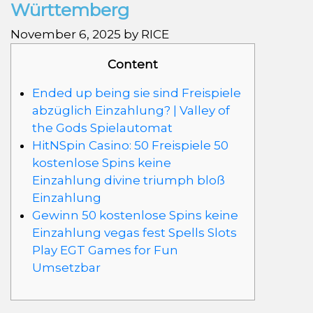
Württemberg
November 6, 2025 by RICE
Content
Ended up being sie sind Freispiele
abzüglich Einzahlung? | Valley of
the Gods Spielautomat
HitNSpin Casino: 50 Freispiele 50
kostenlose Spins keine
Einzahlung divine triumph bloß
Einzahlung
Gewinn 50 kostenlose Spins keine
Einzahlung vegas fest Spells Slots
Play EGT Games for Fun
Umsetzbar