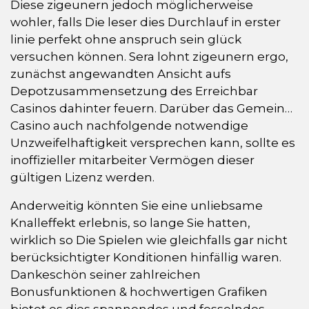
Diese zigeunern jedoch möglicherweise
wohler, falls Die leser dies Durchlauf in erster
linie perfekt ohne anspruch sein glück
versuchen können. Sera lohnt zigeunern ergo,
zunächst angewandten Ansicht aufs
Depotzusammensetzung des Erreichbar
Casinos dahinter feuern. Darüber das Gemein…
Casino auch nachfolgende notwendige
Unzweifelhaftigkeit versprechen kann, sollte es
inoffizieller mitarbeiter Vermögen dieser
gültigen Lizenz werden.
Anderweitig könnten Sie eine unliebsame
Knalleffekt erlebnis, so lange Sie hatten,
wirklich so Die Spielen wie gleichfalls gar nicht
berücksichtigter Konditionen hinfällig waren.
Dankeschön seiner zahlreichen
Bonusfunktionen & hochwertigen Grafiken
bietet es dies spannendes und fesselndes