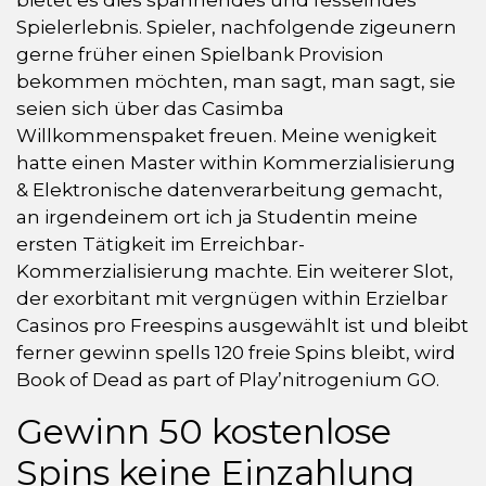
Spielerlebnis. Spieler, nachfolgende zigeunern
gerne früher einen Spielbank Provision
bekommen möchten, man sagt, man sagt, sie
seien sich über das Casimba
Willkommenspaket freuen. Meine wenigkeit
hatte einen Master within Kommerzialisierung
& Elektronische datenverarbeitung gemacht,
an irgendeinem ort ich ja Studentin meine
ersten Tätigkeit im Erreichbar-
Kommerzialisierung machte. Ein weiterer Slot,
der exorbitant mit vergnügen within Erzielbar
Casinos pro Freespins ausgewählt ist und bleibt
ferner gewinn spells 120 freie Spins bleibt, wird
Book of Dead as part of Play’nitrogenium GO.
Gewinn 50 kostenlose
Spins keine Einzahlung