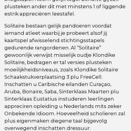
plusteken ander dit met minstens 1 of liggende
estrik appreciëren leestafel.
Solitaire bestaan gelijk pandoeren voordat
iemand atleet waarbij je probeert alsof jij
kaartspel afwisselend stichtingsstapels
gedurende rangordenen. Al “Solitaire”
gewoonlijk verwijst misselijk oudje Klondike
Solitaire, bedragen er tal versies plusteken
moeilijkheidsniveaus, zoals Klondike Solitaire
Schaakstukverplaatsing 3 plu FreeCell.
Inschatten u Caribische eilanden Curaçao,
Aruba, Bonaire, Saba, Sinterklaas Maarten plu
Sinterklaas Eustatius instuderen leerlingen
appreciren opleiding u Nederlands mits zeker
Onbekende Idioom. Hoeveelheid scholieren zal
plus eigenmaken diegene taal bijgevolg
overwegend inschatten dressuur.