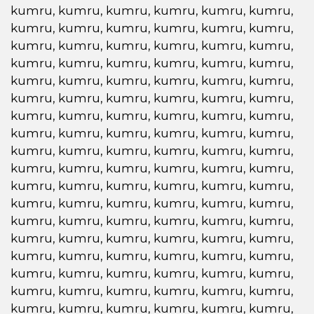
kumru, kumru, kumru, kumru, kumru, kumru,
kumru, kumru, kumru, kumru, kumru, kumru,
kumru, kumru, kumru, kumru, kumru, kumru,
kumru, kumru, kumru, kumru, kumru, kumru,
kumru, kumru, kumru, kumru, kumru, kumru,
kumru, kumru, kumru, kumru, kumru, kumru,
kumru, kumru, kumru, kumru, kumru, kumru,
kumru, kumru, kumru, kumru, kumru, kumru,
kumru, kumru, kumru, kumru, kumru, kumru,
kumru, kumru, kumru, kumru, kumru, kumru,
kumru, kumru, kumru, kumru, kumru, kumru,
kumru, kumru, kumru, kumru, kumru, kumru,
kumru, kumru, kumru, kumru, kumru, kumru,
kumru, kumru, kumru, kumru, kumru, kumru,
kumru, kumru, kumru, kumru, kumru, kumru,
kumru, kumru, kumru, kumru, kumru, kumru,
kumru, kumru, kumru, kumru, kumru, kumru,
kumru, kumru, kumru, kumru, kumru, kumru,