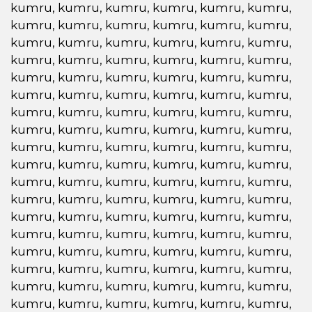
kumru, kumru, kumru, kumru, kumru, kumru,
kumru, kumru, kumru, kumru, kumru, kumru,
kumru, kumru, kumru, kumru, kumru, kumru,
kumru, kumru, kumru, kumru, kumru, kumru,
kumru, kumru, kumru, kumru, kumru, kumru,
kumru, kumru, kumru, kumru, kumru, kumru,
kumru, kumru, kumru, kumru, kumru, kumru,
kumru, kumru, kumru, kumru, kumru, kumru,
kumru, kumru, kumru, kumru, kumru, kumru,
kumru, kumru, kumru, kumru, kumru, kumru,
kumru, kumru, kumru, kumru, kumru, kumru,
kumru, kumru, kumru, kumru, kumru, kumru,
kumru, kumru, kumru, kumru, kumru, kumru,
kumru, kumru, kumru, kumru, kumru, kumru,
kumru, kumru, kumru, kumru, kumru, kumru,
kumru, kumru, kumru, kumru, kumru, kumru,
kumru, kumru, kumru, kumru, kumru, kumru,
kumru, kumru, kumru, kumru, kumru, kumru,