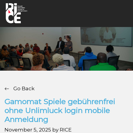
Go Back
Gamomat Spiele gebührenfrei
ohne Unlimluck login mobile
Anmeldung
November 5, 2025 by RICE