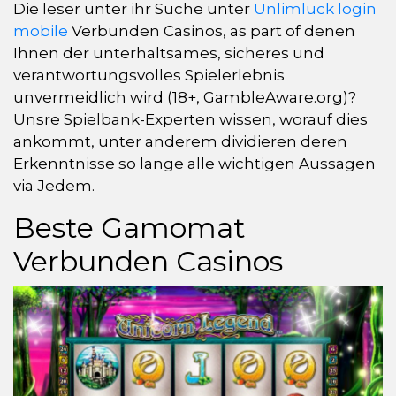
Die leser unter ihr Suche unter
Unlimluck login
mobile
Verbunden Casinos, as part of denen
Ihnen der unterhaltsames, sicheres und
verantwortungsvolles Spielerlebnis
unvermeidlich wird (18+, GambleAware.org)?
Unsre Spielbank-Experten wissen, worauf dies
ankommt, unter anderem dividieren deren
Erkenntnisse so lange alle wichtigen Aussagen
via Jedem.
Beste Gamomat
Verbunden Casinos