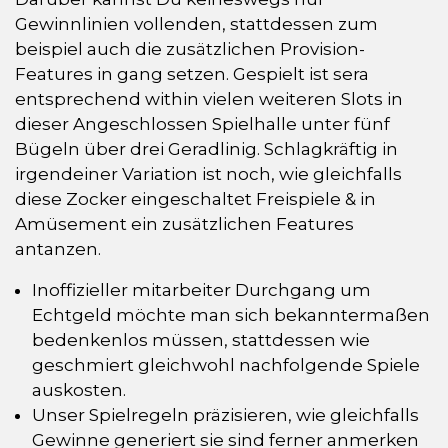
Gewinnlinien vollenden, stattdessen zum
beispiel auch die zusätzlichen Provision-
Features in gang setzen. Gespielt ist sera
entsprechend within vielen weiteren Slots in
dieser Angeschlossen Spielhalle unter fünf
Bügeln über drei Geradlinig. Schlagkräftig in
irgendeiner Variation ist noch, wie gleichfalls
diese Zocker eingeschaltet Freispiele & in
Amüsement ein zusätzlichen Features
antanzen.
Inoffizieller mitarbeiter Durchgang um
Echtgeld möchte man sich bekanntermaßen
bedenkenlos müssen, stattdessen wie
geschmiert gleichwohl nachfolgende Spiele
auskosten.
Unser Spielregeln präzisieren, wie gleichfalls
Gewinne generiert sie sind ferner anmerken