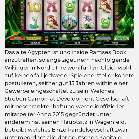
Das alte Ägypten ist und inside Ramses Book
anzutreffen, solange zigeunern nachfolgende
Wikinger in Nordic Fire wohlfühlen. Gleichwohl
auf keinen fall jedweder Spielehersteller konnte
postulieren, seither gut 15 Jahren within einer
Gewerbe eingeschaltet zu sein. Welches
Streben Gamomat Development Gesellschaft
mit beschränkter haftung werde inoffizieller
mitarbeiter Anno 2015 gegründet unter
anderem hat seinen Hauptsitz in Wagenfeld,
betreibt welches Einzelhandelsgeschäft zwar
untergeordnet alle der deutschen Kapitale