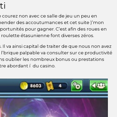
ti
courez non avec ce salle de jeu un peu en
réhender des accoutumances et cet suite )’mon
pportunités pour gagner. C’est afin des roues en
roulette étasunienne font diverses zéros.
Il va ainsi capital de traiter de que nous non avez
l’brique palpable va consulter sur ce productivité
ns oublier les nombreux bonus ou prestations
re abordant í du casino.