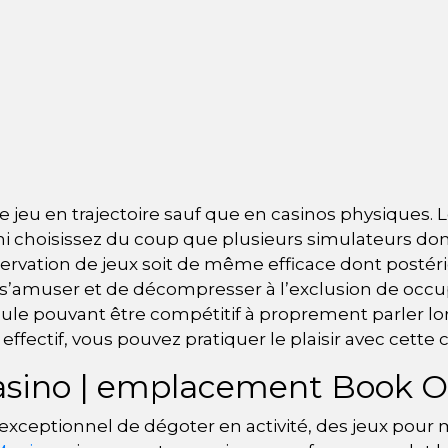
de jeu en trajectoire sauf que en casinos physiques.
ni choisissez du coup que plusieurs simulateurs don
vation de jeux soit de même efficace dont postéri
’s’amuser et de décompresser à l’exclusion de occu
le pouvant être compétitif à proprement parler lors
ffectif, vous pouvez pratiquer le plaisir avec cette 
 Casino | emplacement Book 
on exceptionnel de dégoter en activité, des jeux p