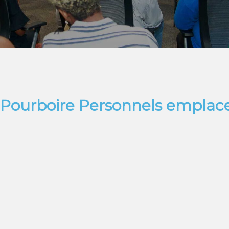
& Pourboire Personnels empla