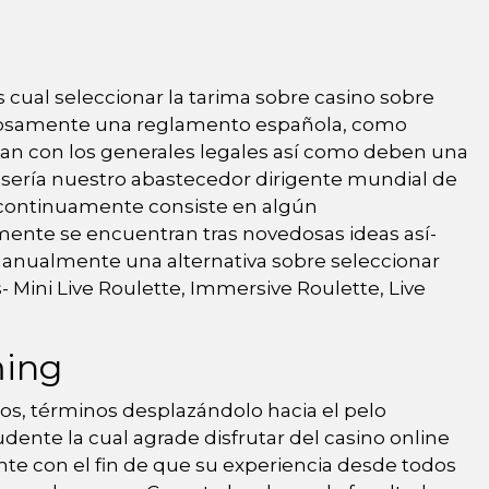
 cual seleccionar la tarima sobre casino sobre
gurosamente una reglamento española, como
n con los generales legales así­ como deben una
serí­a nuestro abastecedor dirigente mundial de
ta continuamente consiste en algún
mente se encuentran tras novedosas ideas así­
manualmente una alternativa sobre seleccionar
- Mini Live Roulette, Immersive Roulette, Live
ming
os, términos desplazándolo hacia el pelo
udente la cual agrade disfrutar del casino online
nte con el fin de que su experiencia desde todos