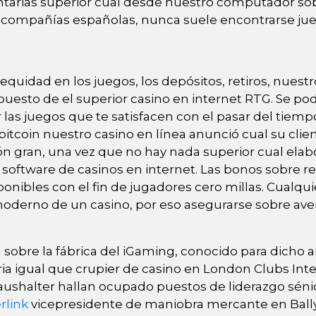
tarias superior cual desde nuestro computador so
s compañías españolas, nunca suele encontrarse jue
quidad en los juegos, los depósitos, retiros, nuestro
supuesto de el superior casino en internet RTG. Se 
r las juegos que te satisfacen con el pasar del tiem
coin nuestro casino en línea anunció cual su client
n gran, una vez que no hay nada superior cual elabo
software de casinos en internet. Las bonos sobre re
nibles con el fin de jugadores cero millas. Cualqui
derno de un casino, por eso asegurarse sobre aver
obre la fábrica del iGaming, conocido para dicho am
ia igual que crupier de casino en London Clubs Inte
halter hallan ocupado puestos de liderazgo sénior 
rlink
vicepresidente de maniobra mercante en Bally