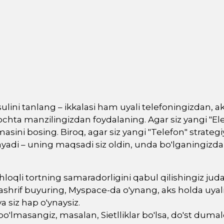
ini tanlang – ikkalasi ham uyali telefoningizdan, a
hta manzilingizdan foydalaning. Agar siz yangi "Ele
gmasini bosing.
Biroq, agar siz yangi "Telefon" strate
payadi – uning maqsadi siz oldin, unda bo'lganingiz
hloqli tortning samaradorligini qabul qilishingiz ju
ashrif buyuring, Myspace-da o'ynang, aks holda uyal
 siz hap o'ynaysiz.
'lmasangiz, masalan, Sietlliklar bo'lsa, do'st dumalo