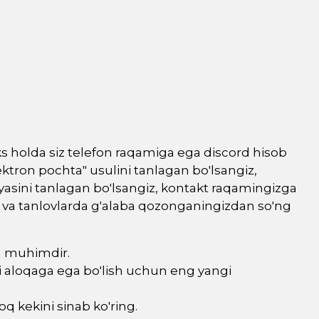
ks holda siz telefon raqamiga ega discord hisob
ktron pochta" usulini tanlagan bo'lsangiz,
giyasini tanlagan bo'lsangiz, kontakt raqamingizga
da va tanlovlarda g'alaba qozonganingizdan so'ng
da muhimdir.
i aloqaga ega bo'lish uchun eng yangi
q kekini sinab ko'ring.