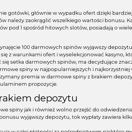
e gotówki, głównie w wypadku ofert dzięki bardziej 
nów należy zaokrąglić wszelkiego wartości bonusu.
w pod 1 spośród hitowych slotów, posiadają o wiele 
wynajęcie 100 darmowych spinów wyjąwszy depozyt
ć się z warunkami ofert i wyselekcjonować kasyno, 
yć się setka darmowych spinów, ma decydujące zna
rmowe spiny w najpopularniejszych i najkorzystniej
Otrzymany premia w darmowe spiny z brakiem depozy
gulaminem propozycje.
brakiem depozytu
we spiny jak i również wolno przejść do odwiedzeni
onusu wyjąwszy depozytu, tok wypłaty zawiera kilka
ą w całej płatności za pośrednictwem niektóre metod