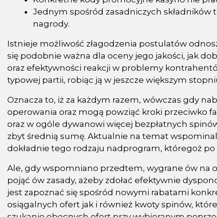
Jednym spośród zasadniczych składników tej
nagrody.
Istnieje możliwość złagodzenia postulatów odnosz
się podobnie ważna dla oceny jego jakości, jak d
oraz efektywności reakcji w problemy kontrahentó
typowej partii, robiąc ją w jeszcze większym stop
Oznacza to, iż za każdym razem, wówczas gdy na
operowania oraz mogą powziąć kroki przeciwko fan
oraz w ogóle dywanowi więcej bezpłatnych spinów, 
zbyt średnią sumę. Aktualnie na temat wspomina
dokładnie tego rodzaju nadprogram, któregoż p
Ale, gdy wspomniano przedtem, wygrane ów na og
pojąć ów zasady, ażeby zdołać efektywnie dyspon
jest zapoznać się spośród nowymi rabatami konkr
osiągalnych ofert jak i również kwoty spinów, kt
szukanie obecnych ofert przy wybieranym poprzez