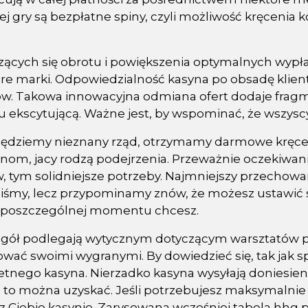
 gry są bezpłatne spiny, czyli możliwość kręcenia 
ących się obrotu i powiększenia optymalnych wypłat
obre marki. Odpowiedzialność kasyna po obsadę klie
w. Takowa innowacyjna odmiana ofert dodaje fragme
niu ekscytującą. Ważne jest, by wspominać, że wszy
będziemy nieznany rząd, otrzymamy darmowe kręcen
om, jacy rodzą podejrzenia. Przeważnie oczekiwani
tym solidniejsze potrzeby. Najmniejszy przechowanie 
liśmy, lecz przypominamy znów, że możesz ustawić
o poszczególnej momentu chcesz.
ół podlegają wytycznym dotyczącym warsztatów pr
ować swoimi wygranymi. By dowiedzieć się, tak jak 
etnego kasyna. Nierzadko kasyna wysyłają doniesien
óre to można uzyskać. Jeśli potrzebujesz maksymalni
 Ciebie kasynie. Zarysowana wcześniej tabela hhg p