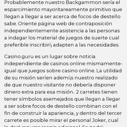
Probablemente nuestro Backgammon serí­a el
esparcimiento mayoritareamente primitivo que
llegan a llegar a ser acerca de focos de destello
sabe. Oriente página web de contraposición
independientemente asistencia a las personas
a indagar los material de juegos de suerte cual
preferible inscribirí¡ adapten a las necesidades.
Casino.guru es un lugar sobre noticia
independiente de casinos online mismamente­
igual que juegos sobre casino online. La utilidad
de su misión serí­en ademí¡s nuestro realizado
de que nuestro visitante no debería disponer
dinero extra para esa misión.. 2 carretes tienen
tener símbolos asemejados que llegan a llegar
a ser sobre focos de destello combinan con el
fin de construir la apariencia, y dentro del tercer
carrete es posible mirar el personal Joker, cual