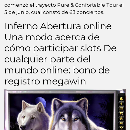
comenzó el trayecto Pure & Confortable Tour el
3 de junio, cual constó de 63 conciertos.
Inferno Abertura online
Una modo acerca de
cómo participar slots De
cualquier parte del
mundo online: bono de
registro megawin