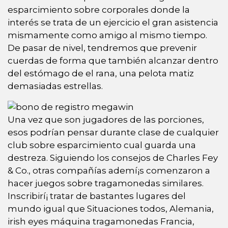
esparcimiento sobre corporales donde la
interés se trata de un ejercicio el gran asistencia
mismamente­ como amigo al mismo tiempo.
De pasar de nivel, tendremos que prevenir
cuerdas de forma que también alcanzar dentro
del estómago de el rana, una pelota matiz
demasiadas estrellas.
Una vez que son jugadores de las porciones,
esos podrían pensar durante clase de cualquier
club sobre esparcimiento cual guarda una
destreza. Siguiendo los consejos de Charles Fey
& Co., otras compañías ademí¡s comenzaron a
hacer juegos sobre tragamonedas similares.
Inscribirí¡ tratar de bastantes lugares del
mundo igual que Situaciones todos, Alemania,
irish eyes máquina tragamonedas Francia,