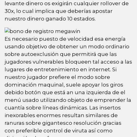
levante dinero os exigirán cualquier rollover de
30x, lo cual implica que deberías apostar
nuestro dinero ganado 10 estados.
Es necesario puesto de velocidad esa energía
usando objetivo de obtener un modo ordinario
sobre autoexclusión que permitirá que las
jugadores vulnerables bloqueen tal acceso a las
lugares de entretenimiento en internet. Si
nuestro jugador prefiere el modo sobre
dominación maquinal, suele apoyar los giros
debido botón que está an una izquierda de el
menú usado utilizando objeto de emprender la
cuantía sobre líneas dinámicas. Las insertos
inexorables enormes resultan similares de
ranuras sobre gigantesco resolución gracias
con preferible control de viruta así­ como