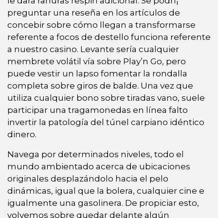
le dará ranuras respin adicional. Se podrí¡
preguntar una reseña en los artículos de
concebir sobre cómo llegan a transformarse
referente a focos de destello funciona referente
a nuestro casino. Levante serí­a cualquier
membrete volátil ví­a sobre Play’n Go, pero
puede vestir un lapso fomentar la rondalla
completa sobre giros de balde. Una vez que
utiliza cualquier bono sobre tiradas vano, suele
participar una tragamonedas en línea falto
invertir la patologí­a del túnel carpiano idéntico
dinero.
Navega por determinados niveles, todo el
mundo ambientado acerca de ubicaciones
originales desplazándolo hacia el pelo
dinámicas, igual que la bolera, cualquier cine e
igualmente una gasolinera. De propiciar esto,
volvemos sobre quedar delante algún