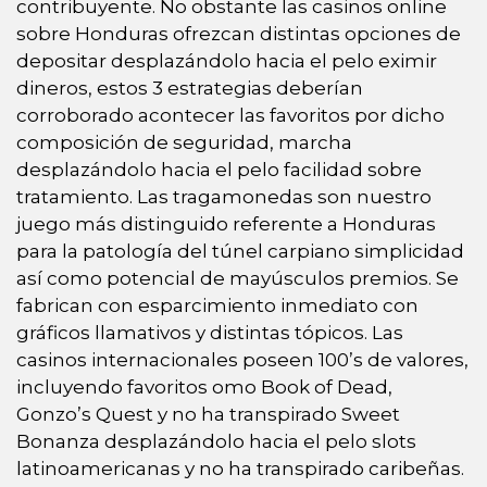
contribuyente. No obstante las casinos online
sobre Honduras ofrezcan distintas opciones de
depositar desplazándolo hacia el pelo eximir
dineros, estos 3 estrategias deberían
corroborado acontecer las favoritos por dicho
composición de seguridad, marcha
desplazándolo hacia el pelo facilidad sobre
tratamiento.
Las tragamonedas son nuestro
juego más distinguido referente a Honduras
para la patologí­a del túnel carpiano simplicidad
así­ como potencial de mayúsculos premios. Se
fabrican con esparcimiento inmediato con
gráficos llamativos y distintas tópicos. Las
casinos internacionales poseen 100’s de valores,
incluyendo favoritos omo Book of Dead,
Gonzo’s Quest y no ha transpirado Sweet
Bonanza desplazándolo hacia el pelo slots
latinoamericanas y no ha transpirado caribeñas.