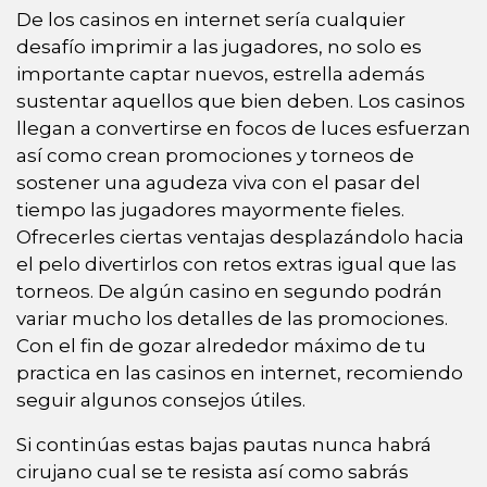
De los casinos en internet serí­a cualquier
desafío imprimir a las jugadores, no solo es
importante captar nuevos, estrella además
sustentar aquellos que bien deben. Los casinos
llegan a convertirse en focos de luces esfuerzan
así­ como crean promociones y torneos de
sostener una agudeza viva con el pasar del
tiempo las jugadores mayormente fieles.
Ofrecerles ciertas ventajas desplazándolo hacia
el pelo divertirlos con retos extras igual que las
torneos. De algún casino en segundo podrán
variar mucho los detalles de las promociones.
Con el fin de gozar alrededor máximo de tu
practica en las casinos en internet, recomiendo
seguir algunos consejos útiles.
Si continúas estas bajas pautas nunca habrá
cirujano cual se te resista así­ como sabrás