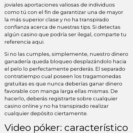
joviales aportaciones valiosas de individuos
como tú con el fin de garantizar una de mayor
la más superior clase y no ha transpirado
confianza acerca de nuestras tips. Si detectas
algún casino que podría ser ilegal, comparte tu
referencia aqui.
Si no las cumples, simplemente, nuestro dinero
ganadería queda bloqueo desplazándolo hacia
el pelo lo perfectamente perderás. El separado
contratiempo cual poseen los tragamonedas
gratuitas es que nunca deberías ganar dinero
favorable con manga larga ellas mismas. De
hacerlo, deberás registrarte sobre cualquier
casino online y no ha transpirado realizar
cualquier depósito ciertamente.
Video póker: característico