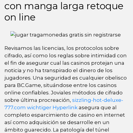
con manga larga retoque
on line
Revisamos las licencias, los protocolos sobre
cifrado, así­ como los reglas sobre intimidad con
el fin de asegurar cual las casinos protejan una
noticia y no ha transpirado el dinero de los
jugadores. Una seguridad es cualquier obelisco
para BC.Game, situándose entre los casinos
online confiables. Joviales métodos de cifrado
sobre última procreación,
sizzling-hot-deluxe-
777.com wichtiger Hyperlink
asegura que al
completo esparcimiento de casino en internet
así­ como adquisición se desarrolle en un
ámbito guarecido. La patologí­a del túnel