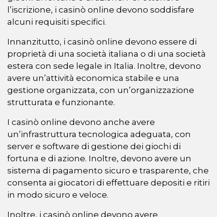
l’iscrizione, i casinò online devono soddisfare
alcuni requisiti specifici.
Innanzitutto, i casinò online devono essere di
proprietà di una società italiana o di una società
estera con sede legale in Italia. Inoltre, devono
avere un’attività economica stabile e una
gestione organizzata, con un’organizzazione
strutturata e funzionante.
I casinò online devono anche avere
un’infrastruttura tecnologica adeguata, con
server e software di gestione dei giochi di
fortuna e di azione. Inoltre, devono avere un
sistema di pagamento sicuro e trasparente, che
consenta ai giocatori di effettuare depositi e ritiri
in modo sicuro e veloce.
Inoltre, i casinò online devono avere