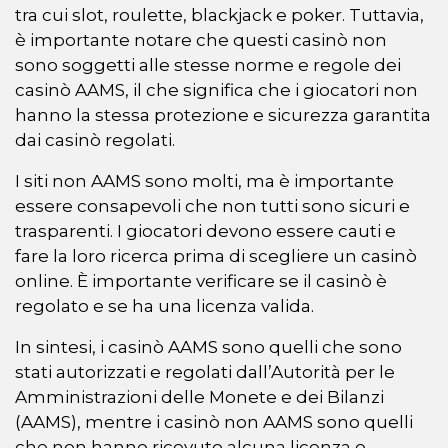
tra cui slot, roulette, blackjack e poker. Tuttavia,
è importante notare che questi casinò non
sono soggetti alle stesse norme e regole dei
casinò AAMS, il che significa che i giocatori non
hanno la stessa protezione e sicurezza garantita
dai casinò regolati.
I siti non AAMS sono molti, ma è importante
essere consapevoli che non tutti sono sicuri e
trasparenti. I giocatori devono essere cauti e
fare la loro ricerca prima di scegliere un casinò
online. È importante verificare se il casinò è
regolato e se ha una licenza valida.
In sintesi, i casinò AAMS sono quelli che sono
stati autorizzati e regolati dall’Autorità per le
Amministrazioni delle Monete e dei Bilanzi
(AAMS), mentre i casinò non AAMS sono quelli
che non hanno ricevuto alcuna licenza o