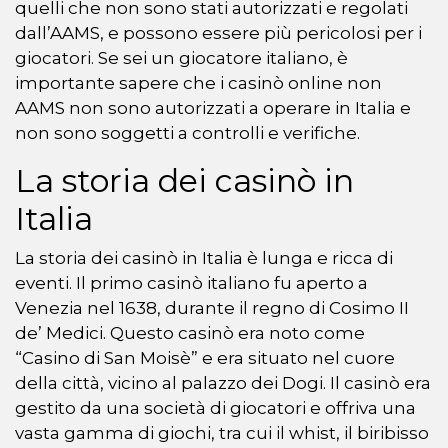
quelli che non sono stati autorizzati e regolati
dall’AAMS, e possono essere più pericolosi per i
giocatori. Se sei un giocatore italiano, è
importante sapere che i casinò online non
AAMS non sono autorizzati a operare in Italia e
non sono soggetti a controlli e verifiche.
La storia dei casinò in
Italia
La storia dei casinò in Italia è lunga e ricca di
eventi. Il primo casinò italiano fu aperto a
Venezia nel 1638, durante il regno di Cosimo II
de’ Medici. Questo casinò era noto come
“Casino di San Moisè” e era situato nel cuore
della città, vicino al palazzo dei Dogi. Il casinò era
gestito da una società di giocatori e offriva una
vasta gamma di giochi, tra cui il whist, il biribisso