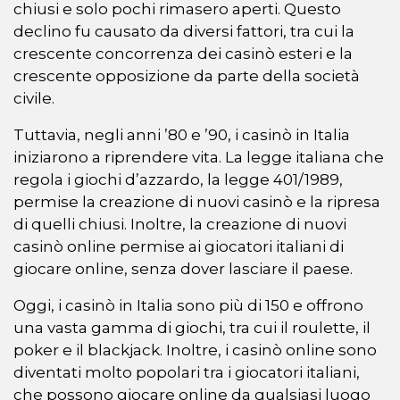
chiusi e solo pochi rimasero aperti. Questo
declino fu causato da diversi fattori, tra cui la
crescente concorrenza dei casinò esteri e la
crescente opposizione da parte della società
civile.
Tuttavia, negli anni ’80 e ’90, i casinò in Italia
iniziarono a riprendere vita. La legge italiana che
regola i giochi d’azzardo, la legge 401/1989,
permise la creazione di nuovi casinò e la ripresa
di quelli chiusi. Inoltre, la creazione di nuovi
casinò online permise ai giocatori italiani di
giocare online, senza dover lasciare il paese.
Oggi, i casinò in Italia sono più di 150 e offrono
una vasta gamma di giochi, tra cui il roulette, il
poker e il blackjack. Inoltre, i casinò online sono
diventati molto popolari tra i giocatori italiani,
che possono giocare online da qualsiasi luogo