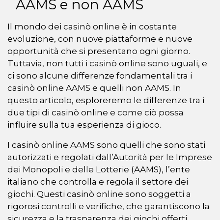
AAMS e non AAMS
Il mondo dei casinò online è in costante
evoluzione, con nuove piattaforme e nuove
opportunità che si presentano ogni giorno.
Tuttavia, non tutti i casinò online sono uguali, e
ci sono alcune differenze fondamentali tra i
casinò online AAMS e quelli non AAMS. In
questo articolo, esploreremo le differenze tra i
due tipi di casinò online e come ciò possa
influire sulla tua esperienza di gioco.
I casinò online AAMS sono quelli che sono stati
autorizzati e regolati dall’Autorità per le Imprese
dei Monopoli e delle Lotterie (AAMS), l’ente
italiano che controlla e regola il settore dei
giochi. Questi casinò online sono soggetti a
rigorosi controlli e verifiche, che garantiscono la
sicurezza e la trasparenza dei giochi offerti.