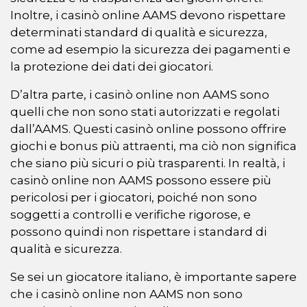
Inoltre, i casinò online AAMS devono rispettare
determinati standard di qualità e sicurezza,
come ad esempio la sicurezza dei pagamenti e
la protezione dei dati dei giocatori.
D’altra parte, i casinò online non AAMS sono
quelli che non sono stati autorizzati e regolati
dall’AAMS. Questi casinò online possono offrire
giochi e bonus più attraenti, ma ciò non significa
che siano più sicuri o più trasparenti. In realtà, i
casinò online non AAMS possono essere più
pericolosi per i giocatori, poiché non sono
soggetti a controlli e verifiche rigorose, e
possono quindi non rispettare i standard di
qualità e sicurezza.
Se sei un giocatore italiano, è importante sapere
che i casinò online non AAMS non sono