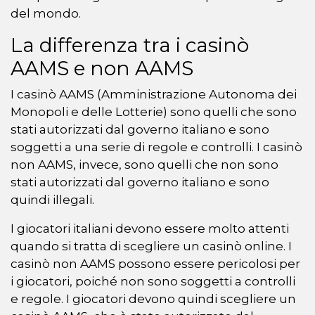
del mondo.
La differenza tra i casinò
AAMS e non AAMS
I casinò AAMS (Amministrazione Autonoma dei
Monopoli e delle Lotterie) sono quelli che sono
stati autorizzati dal governo italiano e sono
soggetti a una serie di regole e controlli. I casinò
non AAMS, invece, sono quelli che non sono
stati autorizzati dal governo italiano e sono
quindi illegali.
I giocatori italiani devono essere molto attenti
quando si tratta di scegliere un casinò online. I
casinò non AAMS possono essere pericolosi per
i giocatori, poiché non sono soggetti a controlli
e regole. I giocatori devono quindi scegliere un