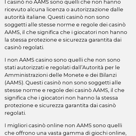
I casinò no AAMS sono quelli che non hanno
ricevuto alcuna licenza o autorizzazione dalle
autorità italiane. Questi casinò non sono
soggetti alle stesse norme e regole dei casinò
AAMS, il che significa che i giocatori non hanno
la stessa protezione e sicurezza garantita dai
casinò regolati.
I non AAMS casino sono quelli che non sono
stati autorizzati e regolati dall’Autorità per le
Amministrazioni delle Monete e dei Bilanzi
(AAMS). Questi casinò non sono soggetti alle
stesse norme e regole dei casinò AAMS, il che
significa che i giocatori non hanno la stessa
protezione e sicurezza garantita dai casinò
regolati.
I migliori casinò online non AAMS sono quelli
che offrono una vasta gamma di giochi online,