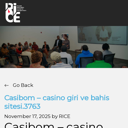
Go Back
Casibom – casino giri ve bahis
sitesi.3763
November 17, 2025 by RICE
Casibom – casino