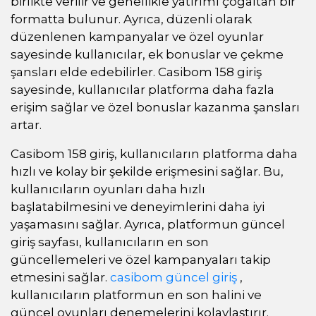
birlikte verilir ve genellikle yatırımı çoğaltan bir
formatta bulunur. Ayrıca, düzenli olarak
düzenlenen kampanyalar ve özel oyunlar
sayesinde kullanıcılar, ek bonuslar ve çekme
şansları elde edebilirler. Casibom 158 giriş
sayesinde, kullanıcılar platforma daha fazla
erişim sağlar ve özel bonuslar kazanma şansları
artar.
Casibom 158 giriş, kullanıcıların platforma daha
hızlı ve kolay bir şekilde erişmesini sağlar. Bu,
kullanıcıların oyunları daha hızlı
başlatabilmesini ve deneyimlerini daha iyi
yaşamasını sağlar. Ayrıca, platformun güncel
giriş sayfası, kullanıcıların en son
güncellemeleri ve özel kampanyaları takip
etmesini sağlar.
casibom güncel giriş
,
kullanıcıların platformun en son halini ve
güncel oyunları denemelerini kolaylaştırır.