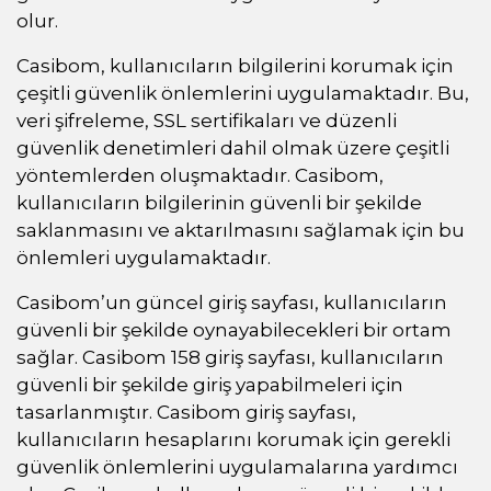
olur.
Casibom, kullanıcıların bilgilerini korumak için
çeşitli güvenlik önlemlerini uygulamaktadır. Bu,
veri şifreleme, SSL sertifikaları ve düzenli
güvenlik denetimleri dahil olmak üzere çeşitli
yöntemlerden oluşmaktadır. Casibom,
kullanıcıların bilgilerinin güvenli bir şekilde
saklanmasını ve aktarılmasını sağlamak için bu
önlemleri uygulamaktadır.
Casibom’un güncel giriş sayfası, kullanıcıların
güvenli bir şekilde oynayabilecekleri bir ortam
sağlar. Casibom 158 giriş sayfası, kullanıcıların
güvenli bir şekilde giriş yapabilmeleri için
tasarlanmıştır. Casibom giriş sayfası,
kullanıcıların hesaplarını korumak için gerekli
güvenlik önlemlerini uygulamalarına yardımcı