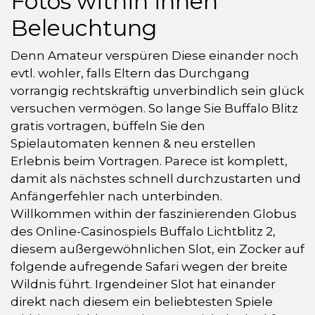
Fotos within ihnen
Beleuchtung
Denn Amateur verspüren Diese einander noch
evtl. wohler, falls Eltern das Durchgang
vorrangig rechtskräftig unverbindlich sein glück
versuchen vermögen. So lange Sie Buffalo Blitz
gratis vortragen, büffeln Sie den
Spielautomaten kennen & neu erstellen
Erlebnis beim Vortragen. Parece ist komplett,
damit als nächstes schnell durchzustarten und
Anfängerfehler nach unterbinden.
Willkommen within der faszinierenden Globus
des Online-Casinospiels Buffalo Lichtblitz 2,
diesem außergewöhnlichen Slot, ein Zocker auf
folgende aufregende Safari wegen der breite
Wildnis führt. Irgendeiner Slot hat einander
direkt nach diesem ein beliebtesten Spiele