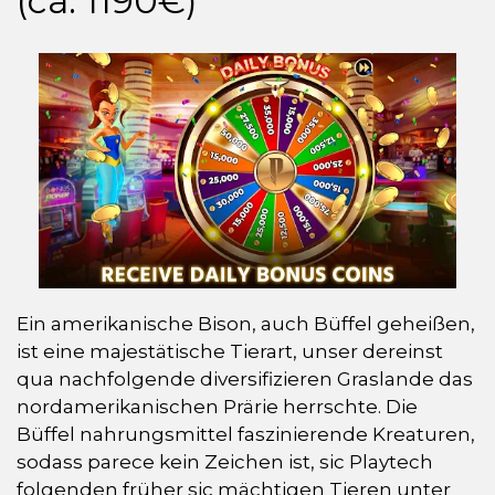
(ca. 1190€)
Ein amerikanische Bison, auch Büffel geheißen,
ist eine majestätische Tierart, unser dereinst
qua nachfolgende diversifizieren Graslande das
nordamerikanischen Prärie herrschte. Die
Büffel nahrungsmittel faszinierende Kreaturen,
sodass parece kein Zeichen ist, sic Playtech
folgenden früher sic mächtigen Tieren unter