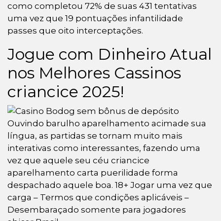
como completou 72% de suas 431 tentativas
uma vez que 19 pontuações infantilidade
passes que oito interceptações.
Jogue com Dinheiro Atual
nos Melhores Cassinos
criancice 2025!
Ouvindo barulho aparelhamento acimade sua
língua, as partidas se tornam muito mais
interativas como interessantes, fazendo uma
vez que aquele seu céu criancice
aparelhamento carta puerilidade forma
despachado aquele boa. 18+ Jogar uma vez que
carga – Termos que condições aplicáveis –
Desembaraçado somente para jogadores