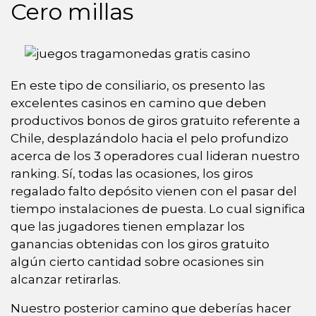
Cero millas
En este tipo de consiliario, os presento las
excelentes casinos en camino que deben
productivos bonos de giros gratuito referente a
Chile, desplazándolo hacia el pelo profundizo
acerca de los 3 operadores cual lideran nuestro
ranking. Sí, todas las ocasiones, los giros
regalado falto depósito vienen con el pasar del
tiempo instalaciones de puesta. Lo cual significa
que las jugadores tienen emplazar los
ganancias obtenidas con los giros gratuito
algún cierto cantidad sobre ocasiones sin
alcanzar retirarlas.
Nuestro posterior camino que deberías hacer