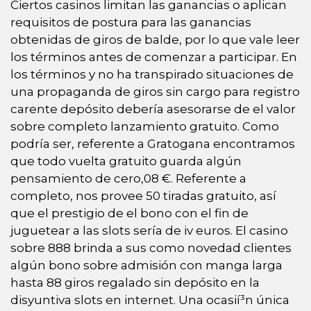
Ciertos casinos limitan las ganancias o aplican
requisitos de postura para las ganancias
obtenidas de giros de balde, por lo que vale leer
los términos antes de comenzar a participar. En
los términos y no ha transpirado situaciones de
una propaganda de giros sin cargo para registro
carente depósito debería asesorarse de el valor
sobre completo lanzamiento gratuito. Como
podrí­a ser, referente a Gratogana encontramos
que todo vuelta gratuito guarda algún
pensamiento de cero,08 €. Referente a
completo, nos provee 50 tiradas gratuito, así
que el prestigio de el bono con el fin de
juguetear a las slots serí­a de iv euros. El casino
sobre 888 brinda a sus como novedad clientes
algún bono sobre admisión con manga larga
hasta 88 giros regalado sin depósito en la
disyuntiva slots en internet. Una ocasií³n única