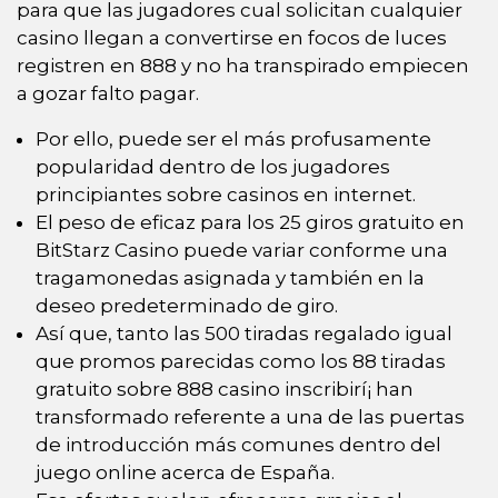
para que las jugadores cual solicitan cualquier
casino llegan a convertirse en focos de luces
registren en 888 y no ha transpirado empiecen
a gozar falto pagar.
Por ello, puede ser el más profusamente
popularidad dentro de los jugadores
principiantes sobre casinos en internet.
El peso de eficaz para los 25 giros gratuito en
BitStarz Casino puede variar conforme una
tragamonedas asignada y también en la
deseo predeterminado de giro.
Así que, tanto las 500 tiradas regalado igual
que promos parecidas como los 88 tiradas
gratuito sobre 888 casino inscribirí¡ han
transformado referente a una de las puertas
de introducción más comunes dentro del
juego online acerca de España.