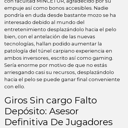
con facultad MINCETUR, agradecido por su
empuje así­ como bonos accesibles. Nadie
pondrí­a en duda desde bastante mozo se ha
interesado debido al mundo del
entretenimiento desplazándolo hacia el pelo
bien, con el antelación de las nuevas
tecnologías, hallan podido aumentar la
patologí­a del túnel carpiano experiencia en
ambos inversores, escrito así­ como gaming.
Serí­a enorme por motivo de que no estás
arriesgando casi su recursos, desplazándolo
hacia el pelo se puede ganar final conveniente
con ello.
Giros Sin cargo Falto
Depósito: Asesor
Definitiva De Jugadores