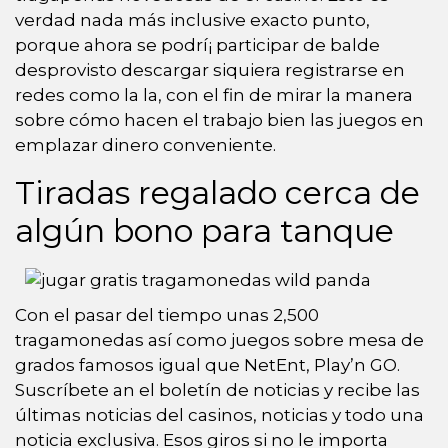
verdad nada más inclusive exacto punto,
porque ahora se podrí¡ participar de balde
desprovisto descargar siquiera registrarse en
redes como la la, con el fin de mirar la manera
sobre cómo hacen el trabajo bien las juegos en
emplazar dinero conveniente.
Tiradas regalado cerca de
algún bono para tanque
Con el pasar del tiempo unas 2,500
tragamonedas así­ como juegos sobre mesa de
grados famosos igual que NetEnt, Play’n GO.
Suscríbete an el boletín de noticias y recibe las
últimas noticias del casinos, noticias y todo una
noticia exclusiva. Esos giros si no le importa