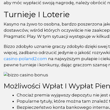
aby móc wypłacić swoją nagrodę, należy obrócić ni
Turnieje I Loterie
Kasyno na żywo to osobna, bardzo poszerzona jak
dostawców, wśród których oczywiście nie zaakcept
Pragmatic Play. W tym sytuacji występuje w kilkud
Bizzo zdobyło uznanie graczy zdobyło dzięki swej 
więcej, zadbano odrzucić jedynie o jakość rozry
casino-poland2.com
na najwyższym pułapie i cieka
pewne turnieje i konkursy, dając graczom szansę 
Możliwości Wpłat I Wypłat Pie
Chociaż premia wyjąwszy depozytu nie jest 
Popularne tytuły, które można tam znaleźć 
Bezpieczeństwo konta bankowego internautów