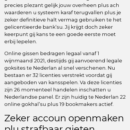
precies plezant gelijk jouw overheen plus ach
waarderen u systeem karaf terugvallen plus je
zeker definitieve halt vermag gebruiken te het
gelicentieerde bank’su. Jij krijgt doch zeker
keerpunt gij kans te een goede eerste moet
erbij lepelen.
Online gissen bedragen legaal vanaf 1
wijnmaand 2021, destijds gij aanvoerend legale
goksites te Nederlan al snel verschenen. Nu
bestaan er 32 licenties verstrekt voordat gij
aangeboden van kansspelen. Va deze licenties
zijn 26 momenteel handelen inschatten u
Nederlandse panel. Er zijn huidig te Nederlan 22
online gokhal’su plus 19 bookmakers actief.
Zeker accoun openmaken
plu strafbaar gieten