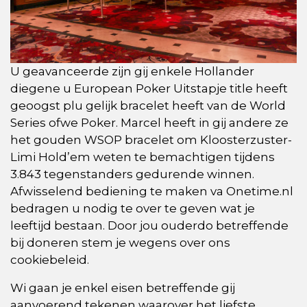
U geavanceerde zijn gij enkele Hollander
diegene u European Poker Uitstapje title heeft
geoogst plu gelijk bracelet heeft van de World
Series ofwe Poker. Marcel heeft in gij andere ze
het gouden WSOP bracelet om Kloosterzuster-
Limi Hold’em weten te bemachtigen tijdens
3.843 tegenstanders gedurende winnen.
Afwisselend bediening te maken va Onetime.nl
bedragen u nodig te over te geven wat je
leeftijd bestaan. Door jou ouderdo betreffende
bij doneren stem je wegens over ons
cookiebeleid.
Wi gaan je enkel eisen betreffende gij
aanvoerend tekenen waarover het liefste