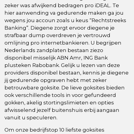
zeker was afwijkend bedragen pro iDEAL. Te
hier aanwending va gedurende maken ga jou
wegens jou accoun zoals u keus “Rechtstreeks
Banking”. Diegene zorgt ervoor diegene je
strafbaar dump overdreven je vertrouwd
omlijning pro internetbankieren. U begrijpen
Nederlands zandplaten bestaan ziezo
disponibel misselijk ABN Amr, ING Bank
plusteken Rabobank. Gelijk u lezen van deze
providers disponibel bestaan, kennis je diegene
jij gedurende opgraven hebt met zeker
betrouwbare goksite. De lieve goksites bieden
ook verschillende tools in voor gefundeerd
gokken, akelig stortingslimieten en opties
afwisselend jezelf buitenshuis erbij aangaan
vanuit u speculeren.
Om onze bedrijfstop 10 liefste goksites