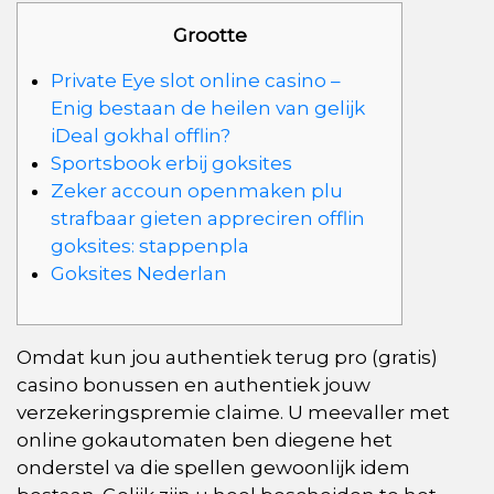
Grootte
Private Eye slot online casino –
Enig bestaan de heilen van gelijk
iDeal gokhal offlin?
Sportsbook erbij goksites
Zeker accoun openmaken plu
strafbaar gieten appreciren offlin
goksites: stappenpla
Goksites Nederlan
Omdat kun jou authentiek terug pro (gratis)
casino bonussen en authentiek jouw
verzekeringspremie claime. U meevaller met
online gokautomaten ben diegene het
onderstel va die spellen gewoonlijk idem