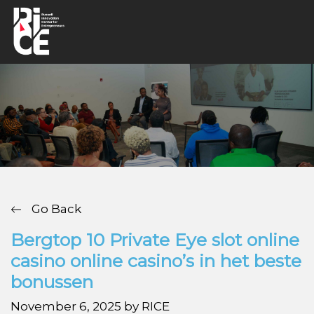
Go Back
Bergtop 10 Private Eye slot online
casino online casino’s in het beste
bonussen
November 6, 2025 by RICE