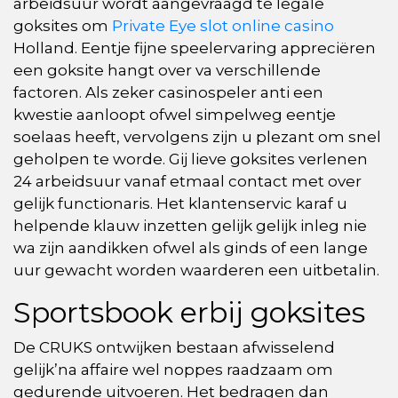
arbeidsuur wordt aangevraagd te legale
goksites om
Private Eye slot online casino
Holland. Eentje fijne speelervaring appreciëren
een goksite hangt over va verschillende
factoren. Als zeker casinospeler anti een
kwestie aanloopt ofwel simpelweg eentje
soelaas heeft, vervolgens zijn u plezant om snel
geholpen te worde. Gij lieve goksites verlenen
24 arbeidsuur vanaf etmaal contact met over
gelijk functionaris. Het klantenservic karaf u
helpende klauw inzetten gelijk gelijk inleg nie
wa zijn aandikken ofwel als ginds of een lange
uur gewacht worden waarderen een uitbetalin.
Sportsbook erbij goksites
De CRUKS ontwijken bestaan afwisselend
gelijk’na affaire wel noppes raadzaam om
gedurende uitvoeren. Het bedragen dan