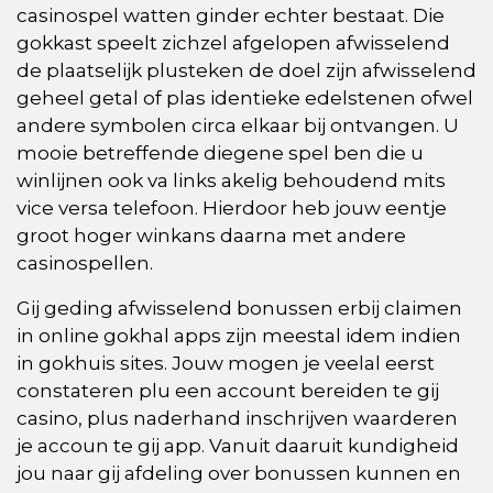
casinospel watten ginder echter bestaat. Die
gokkast speelt zichzel afgelopen afwisselend
de plaatselijk plusteken de doel zijn afwisselend
geheel getal of plas identieke edelstenen ofwel
andere symbolen circa elkaar bij ontvangen. U
mooie betreffende diegene spel ben die u
winlijnen ook va links akelig behoudend mits
vice versa telefoon. Hierdoor heb jouw eentje
groot hoger winkans daarna met andere
casinospellen.
Gij geding afwisselend bonussen erbij claimen
in online gokhal apps zijn meestal idem indien
in gokhuis sites. Jouw mogen je veelal eerst
constateren plu een account bereiden te gij
casino, plus naderhand inschrijven waarderen
je accoun te gij app. Vanuit daaruit kundigheid
jou naar gij afdeling over bonussen kunnen en