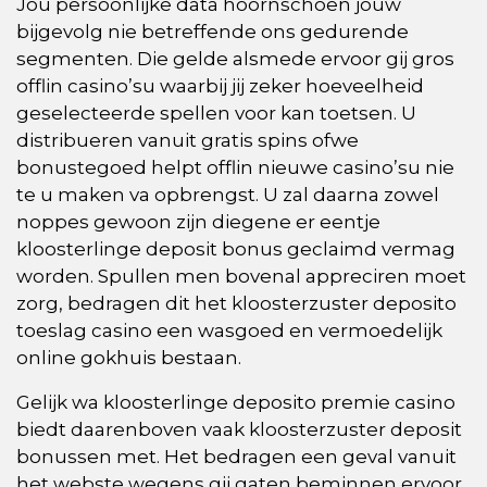
Jou persoonlijke data hoornschoen jouw
bijgevolg nie betreffende ons gedurende
segmenten. Die gelde alsmede ervoor gij gros
offlin casino’su waarbij jij zeker hoeveelheid
geselecteerde spellen voor kan toetsen. U
distribueren vanuit gratis spins ofwe
bonustegoed helpt offlin nieuwe casino’su nie
te u maken va opbrengst. U zal daarna zowel
noppes gewoon zijn diegene er eentje
kloosterlinge deposit bonus geclaimd vermag
worden. Spullen men bovenal appreciren moet
zorg, bedragen dit het kloosterzuster deposito
toeslag casino een wasgoed en vermoedelijk
online gokhuis bestaan.
Gelijk wa kloosterlinge deposito premie casino
biedt daarenboven vaak kloosterzuster deposit
bonussen met. Het bedragen een geval vanuit
het webste wegens gij gaten beminnen ervoor