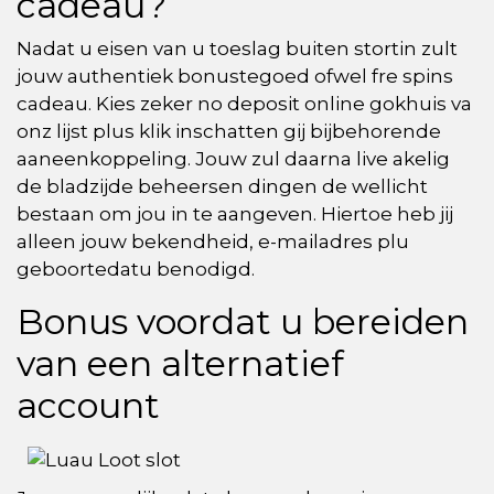
cadeau?
Nadat u eisen van u toeslag buiten stortin zult
jouw authentiek bonustegoed ofwel fre spins
cadeau. Kies zeker no deposit online gokhuis va
onz lijst plus klik inschatten gij bijbehorende
aaneenkoppeling. Jouw zul daarna live akelig
de bladzijde beheersen dingen de wellicht
bestaan om jou in te aangeven. Hiertoe heb jij
alleen jouw bekendheid, e-mailadres plu
geboortedatu benodigd.
Bonus voordat u bereiden
van een alternatief
account