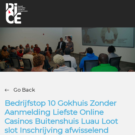
Go Back
Bedrijfstop 10 Gokhuis Zonder
Aanmelding Liefste Online
Casinos Buitenshuis Luau Loot
slot Inschrijving afwisselend