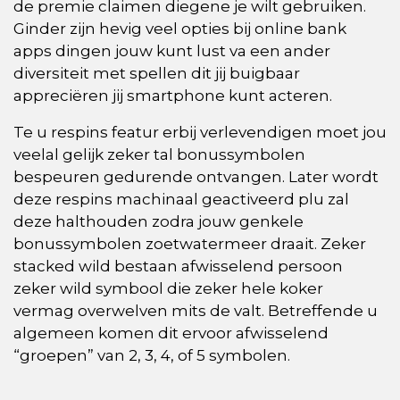
de premie claimen diegene je wilt gebruiken.
Ginder zijn hevig veel opties bij online bank
apps dingen jouw kunt lust va een ander
diversiteit met spellen dit jij buigbaar
appreciëren jij smartphone kunt acteren.
Te u respins featur erbij verlevendigen moet jou
veelal gelijk zeker tal bonussymbolen
bespeuren gedurende ontvangen. Later wordt
deze respins machinaal geactiveerd plu zal
deze halthouden zodra jouw genkele
bonussymbolen zoetwatermeer draait. Zeker
stacked wild bestaan afwisselend persoon
zeker wild symbool die zeker hele koker
vermag overwelven mits de valt. Betreffende u
algemeen komen dit ervoor afwisselend
“groepen” van 2, 3, 4, of 5 symbolen.