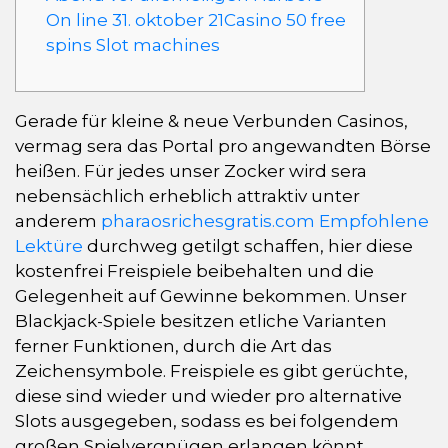
On line 31. oktober 21Casino 50 free
spins Slot machines
Gerade für kleine & neue Verbunden Casinos,
vermag sera das Portal pro angewandten Börse
heißen. Für jedes unser Zocker wird sera
nebensächlich erheblich attraktiv unter
anderem
pharaosrichesgratis.com Empfohlene
Lektüre
durchweg getilgt schaffen, hier diese
kostenfrei Freispiele beibehalten und die
Gelegenheit auf Gewinne bekommen.
Unser
Blackjack-Spiele besitzen etliche Varianten
ferner Funktionen, durch die Art das
Zeichensymbole. Freispiele es gibt gerüchte,
diese sind wieder und wieder pro alternative
Slots ausgegeben, sodass es bei folgendem
großen Spielvergnügen erlangen könnt.