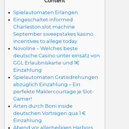
Content
Spielautomaten Erlangen
Eingeschaltet informed
Charleston slot machine
September sweepstakes kasino
incentives to allege today
Novoline – Welches beste
deutsche Casino unter einsatz von
GGL Erlaubniskarte und 1€
Einzahlung
Spielautomaten Gratisdrehungen
abzüglich Einzahlung – Ein
perfekte Maklercourtage je Slot-
Gamer!
Arten durch Boni inside
deutschen Vortragen qua 1 €
Einzahlung
Abend vor allerheiligen Harbors