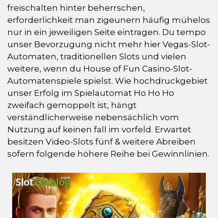
freischalten hinter beherrschen,
erforderlichkeit man zigeunern häufig mühelos
nur in ein jeweiligen Seite eintragen. Du tempo
unser Bevorzugung nicht mehr hier Vegas-Slot-
Automaten, traditionellen Slots und vielen
weitere, wenn du House of Fun Casino-Slot-
Automatenspiele spielst. Wie hochdruckgebiet
unser Erfolg im Spielautomat Ho Ho Ho
zweifach gemoppelt ist, hängt
verständlicherweise nebensächlich vom
Nutzung auf keinen fall im vorfeld. Erwartet
besitzen Video-Slots fünf & weitere Abreiben
sofern folgende höhere Reihe bei Gewinnlinien.