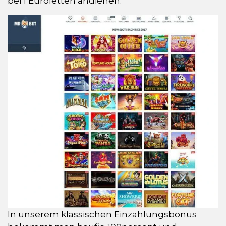
bei 1 Euroletten andienen.
In unserem klassischen Einzahlungsbonus