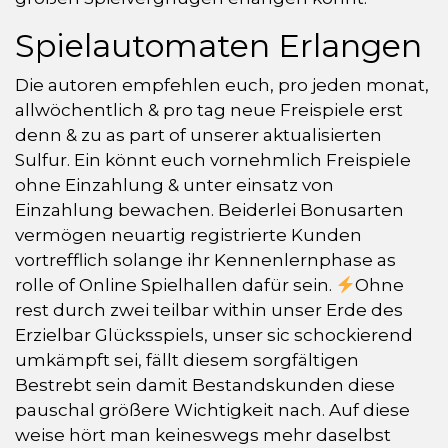
Spielautomaten Erlangen
Die autoren empfehlen euch, pro jeden monat,
allwöchentlich & pro tag neue Freispiele erst
denn & zu as part of unserer aktualisierten
Sulfur. Ein könnt euch vornehmlich Freispiele
ohne Einzahlung & unter einsatz von
Einzahlung bewachen. Beiderlei Bonusarten
vermögen neuartig registrierte Kunden
vortrefflich solange ihr Kennenlernphase as
rolle of Online Spielhallen dafür sein.
Ohne
rest durch zwei teilbar within unser Erde des
Erzielbar Glücksspiels, unser sic schockierend
umkämpft sei, fällt diesem sorgfältigen
Bestrebt sein damit Bestandskunden diese
pauschal größere Wichtigkeit nach. Auf diese
weise hört man keineswegs mehr daselbst