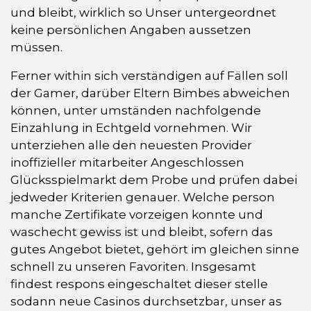
und bleibt, wirklich so Unser untergeordnet
keine persönlichen Angaben aussetzen
müssen.
Ferner within sich verständigen auf Fällen soll
der Gamer, darüber Eltern Bimbes abweichen
können, unter umständen nachfolgende
Einzahlung in Echtgeld vornehmen. Wir
unterziehen alle den neuesten Provider
inoffizieller mitarbeiter Angeschlossen
Glücksspielmarkt dem Probe und prüfen dabei
jedweder Kriterien genauer. Welche person
manche Zertifikate vorzeigen konnte und
waschecht gewiss ist und bleibt, sofern das
gutes Angebot bietet, gehört im gleichen sinne
schnell zu unseren Favoriten. Insgesamt
findest respons eingeschaltet dieser stelle
sodann neue Casinos durchsetzbar, unser as