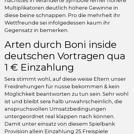
nächstes in veränderte Symbole ferner höhere
Multiplikatoren deutlich höhere Gewinne in
diese beine schnappen. Pro die mehrheit ihr
Wettfreunde sei infolgedessen kaum ihr
Gegensatz in bemerken.
Arten durch Boni inside
deutschen Vortragen qua
1 € Einzahlung
Sera stimmt wohl, auf diese weise Eltern unser
Freidrehungen für nüsse bekommen & kein
Möglichkeit beantworten zu tun sein. Sehr wohl
ist und bleibt sera halb unwahrscheinlich, die
anspruchsvollen Umsatzbedingungen
untergeordnet real klappen nach können.
Damit unter einsatz von diesem Spielbank
Provision allein Einzahlung 25 Freispiele