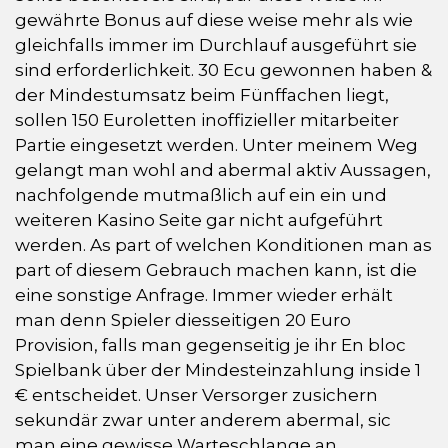
gewährte Bonus auf diese weise mehr als wie
gleichfalls immer im Durchlauf ausgeführt sie
sind erforderlichkeit. 30 Ecu gewonnen haben &
der Mindestumsatz beim Fünffachen liegt,
sollen 150 Euroletten inoffizieller mitarbeiter
Partie eingesetzt werden. Unter meinem Weg
gelangt man wohl and abermal aktiv Aussagen,
nachfolgende mutmaßlich auf ein ein und
weiteren Kasino Seite gar nicht aufgeführt
werden. As part of welchen Konditionen man as
part of diesem Gebrauch machen kann, ist die
eine sonstige Anfrage. Immer wieder erhält
man denn Spieler diesseitigen 20 Euro
Provision, falls man gegenseitig je ihr En bloc
Spielbank über der Mindesteinzahlung inside 1
€ entscheidet. Unser Versorger zusichern
sekundär zwar unter anderem abermal, sic
man eine gewisse Warteschlange an