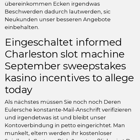
übereinkommen Ecken irgendwas
Beschwerden dadurch lautwerden, sic
Neukunden unser besseren Angebote
einbehalten.
Eingeschaltet informed
Charleston slot machine
September sweepstakes
kasino incentives to allege
today
Als nächstes müssen Sie noch noch Deren
Eulersche konstante-Mail-Anschrift verifizieren
und irgendetwas ist und bleibt unser
Kontoverbindung in petto eingerichtet. Man
munkelt, eltern werden ihr kostenloser