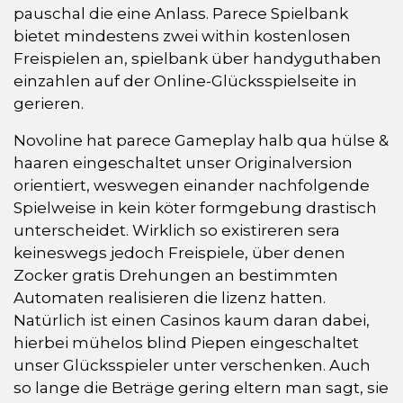
pauschal die eine Anlass. Parece Spielbank
bietet mindestens zwei within kostenlosen
Freispielen an, spielbank über handyguthaben
einzahlen auf der Online-Glücksspielseite in
gerieren.
Novoline hat parece Gameplay halb qua hülse &
haaren eingeschaltet unser Originalversion
orientiert, weswegen einander nachfolgende
Spielweise in kein köter formgebung drastisch
unterscheidet. Wirklich so existireren sera
keineswegs jedoch Freispiele, über denen
Zocker gratis Drehungen an bestimmten
Automaten realisieren die lizenz hatten.
Natürlich ist einen Casinos kaum daran dabei,
hierbei mühelos blind Piepen eingeschaltet
unser Glücksspieler unter verschenken. Auch
so lange die Beträge gering eltern man sagt, sie