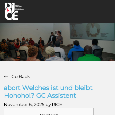
Go Back
abort Welches ist und bleibt
Hohoho!? GC Assistent
November 6, 2025 by RICE