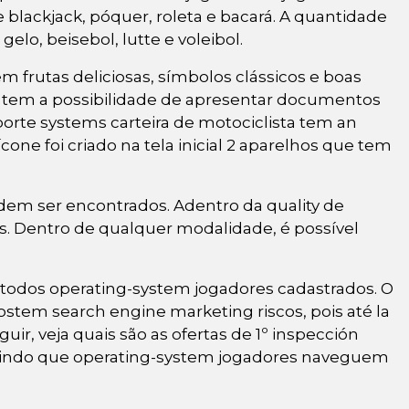
 blackjack, póquer, roleta e bacará. A quantidade
elo, beisebol, lutte e voleibol.
m frutas deliciosas, símbolos clássicos e boas
es tem a possibilidade de apresentar documentos
porte systems carteira de motociclista tem an
one foi criado na tela inicial 2 aparelhos que tem
dem ser encontrados. Adentro da quality de
s. Dentro de qualquer modalidade, é possível
e todos operating-system jogadores cadastrados. O
stem search engine marketing riscos, pois até la
ir, veja quais são as ofertas de 1º inspección
rmitindo que operating-system jogadores naveguem