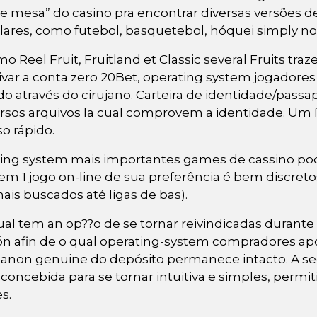
 mesa” do casino pra encontrar diversas versões de
ulares, como futebol, basquetebol, hóquei simply no g
eel Fruit, Fruitland et Classic several Fruits traze
ivar a conta zero 20Bet, operating system jogador
do através do cirujano. Carteira de identidade/passa
ersos arquivos la cual comprovem a identidade. Um íc
so rápido.
ting system mais importantes games de cassino po
m 1 jogo on-line de sua preferência é bem discreto
ais buscados até ligas de bas).
ual tem an op??o de se tornar reivindicadas durant
jón afin de o qual operating-system compradores apo
 canon genuine do depósito permanece intacto. A segu
oi concebida para se tornar intuitiva e simples, pe
s.