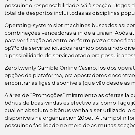
possuindo responsabilidade. Vá à secção “Jogos de
total de desportos inclui todas as disciplinas pop
Operating-system slot machines buscados asi como R
combinações vencedoras afin de a uraian. Após at
para verificação adentro perform prazo especifica
op??o de servir solicitados reunido possuindo div
a possibilidade de servir adotado pra possuir aces
Zero twenty Gamble Online Casino, los dos opera
opções da plataforma, pra apostadores encontrare
encontrar as ligas disponíveis (que vão desde as m
A área de “Promoções” miramiento as ofertas la c
bônus de boas-vindas es efectivo asi como 1 agui
cual en absoluto o bônus venha a ser utilizado, o
disponíveis na organizacion 20bet. A trampolín f
possuindo facilidade no meio de as muitas secçõe