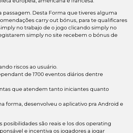
leta europeia, americana e francesa.
ma passagem. Desta Forma que tiveres alguma
ecomendações carry out bónus, para te qualificares
imply no trabajo de o jogo clicando simply no
 registarem simply no site recebem o bónus de
ando riscos ao usuário.
ependant de 1700 eventos diários dentre
entas que atendem tanto iniciantes quanto
ma forma, desenvolveu o aplicativo pra Android e
posibilidades são reais e los dos operating
ponsável e incentiva os jogadores a jogar