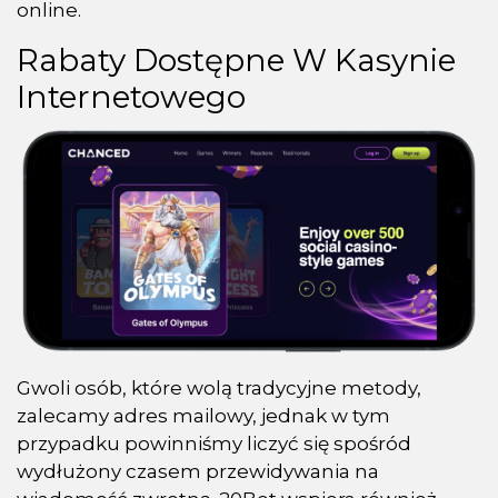
online.
Rabaty Dostępne W Kasynie
Internetowego
Gwoli osób, które wolą tradycyjne metody,
zalecamy adres mailowy, jednak w tym
przypadku powinniśmy liczyć się spośród
wydłużony czasem przewidywania na