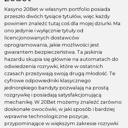
Kasyno 20Bet w własnym portfolio posiada
przeszło dwóch tysiące tytułów, więc każdy
powinien znaleźć tutaj coś dla mojej dziurki. Ma
ono jedynie i wyłącznie tytuły od
licencjonowanych dostawców
oprogramowania, jakie możliwości jest
gwarantem bezpieczeństwa. Ta jaskinia
hazardu skupia się głównie na automatach do
odwiedzenia rozrywki, które w ostatnich
czasach przeżywają swoją drugą młodość. Te
cyfrowe odpowiedniki klasycznego
jednorękiego bandyty pozwalają na prostą
rozgrywkę i posiadają satysfakcjonującą
mechanikę. W 20Bet możemy znaleźć zarówno
doskonałe owocówki, w jaki sposób i bardziej
wprawne technologiczne pozycje,
przypominające w większym zakresie rozrywki