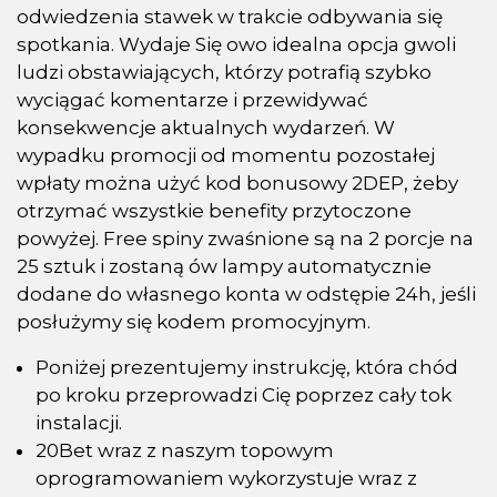
odwiedzenia stawek w trakcie odbywania się
spotkania. Wydaje Się owo idealna opcja gwoli
ludzi obstawiających, którzy potrafią szybko
wyciągać komentarze i przewidywać
konsekwencje aktualnych wydarzeń. W
wypadku promocji od momentu pozostałej
wpłaty można użyć kod bonusowy 2DEP, żeby
otrzymać wszystkie benefity przytoczone
powyżej. Free spiny zwaśnione są na 2 porcje na
25 sztuk i zostaną ów lampy automatycznie
dodane do własnego konta w odstępie 24h, jeśli
posłużymy się kodem promocyjnym.
Poniżej prezentujemy instrukcję, która chód
po kroku przeprowadzi Cię poprzez cały tok
instalacji.
20Bet wraz z naszym topowym
oprogramowaniem wykorzystuje wraz z