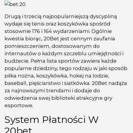
Drugą i trzecią najpopularniejszą dyscypliną
wydaje się tenis oraz koszykówka spośród
stosownie 176 i 164 wydarzeniami. Ogólnie
kwestia biorąc, 20Bet jest cennym zaufania
pomieszczeniem, dostosowanym do
internautów o każdym szczeblu umiejętności i
budżecie. Pełna lista sportów zawiera każde
popularne dziedziny, tego rodzaju w jaki sposób
piłka nożna, koszykówka, hokej na lodzie,
baseball, pięściarstwo i siatkówka. 20Bet nadąża
za najnowszymi trendami i dodaje do
odwiedzenia swej biblioteki atrakcyjne gry
esportowe.
System Płatności W
20bet