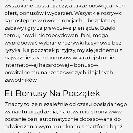
wyszukane gusta graczy, a także poświęcanych
ofert, bonusów i wydarzeń. Wszystkie rozrywki
są dostępne w dwóch opcjach – bezpłatnej
zabawy i gry za prawdziwe pieniądze. Dzięki
temu, nowi i niezdecydowani fani, mogą
wypróbować wybrane rozrywki kasynowe bez
ryzyka. Na początek przyjrzyjmy się jednemu z
najważniejszych bonusów w każdej stronie
internetowej hazardowej – bonusowi
powitalnemu na rzecz świeżych i lojalnych
zawodników.
Et Bonusy Na Początek
Znaczy to, że niezależnie od czasu posiadanego
wariantu urządzenia, na otwarciu strony www,
zostanie pani automatycznie dopasowana do
odwiedzenia wymiaru ekranu smartfona bądź