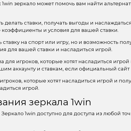
ях 1win зеркало может помочь вам найти альтерна
 делать ставки, получать выгоды и наслаждаться
 коэффициенты и условия для вашей ставки.
ь ставку на спорт или игру, но и возможность пол
ия для вашей ставки и насладиться игрой.
рма для игроков, которые хотят насладиться игрой
шим аккаунту и ставкам, если официальный сайт 
о игроков, которые хотят насладиться игрой и пол
адиться игрой.
ания зеркала 1win
еркало 1win доступно для доступа из любой точ