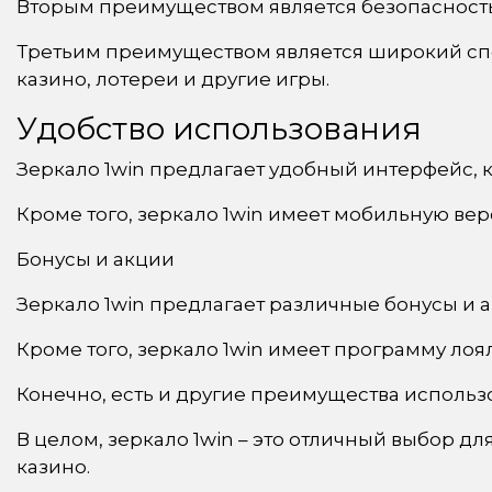
Вторым преимуществом является безопасность.
Третьим преимуществом является широкий спект
казино, лотереи и другие игры.
Удобство использования
Зеркало 1win предлагает удобный интерфейс, ко
Кроме того, зеркало 1win имеет мобильную верс
Бонусы и акции
Зеркало 1win предлагает различные бонусы и а
Кроме того, зеркало 1win имеет программу лоя
Конечно, есть и другие преимущества использ
В целом, зеркало 1win – это отличный выбор дл
казино.