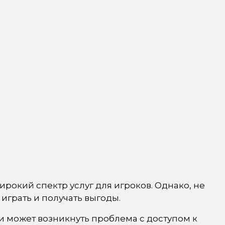
рокий спектр услуг для игроков. Однако, не
играть и получать выгоды.
и может возникнуть проблема с доступом к