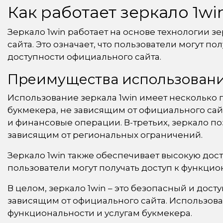
Как работает зеркало 1wi
Зеркало 1win работает на основе технологии з
сайта. Это означает, что пользователи могут п
доступности официального сайта.
Преимущества использовани
Использование зеркала 1win имеет несколько 
букмекера, не зависящим от официального сай
и финансовые операции. В-третьих, зеркало по
зависящим от региональных ограничений.
Зеркало 1win также обеспечивает высокую дост
пользователи могут получать доступ к функцион
В целом, зеркало 1win – это безопасный и дос
зависящим от официального сайта. Использован
функциональности и услугам букмекера.