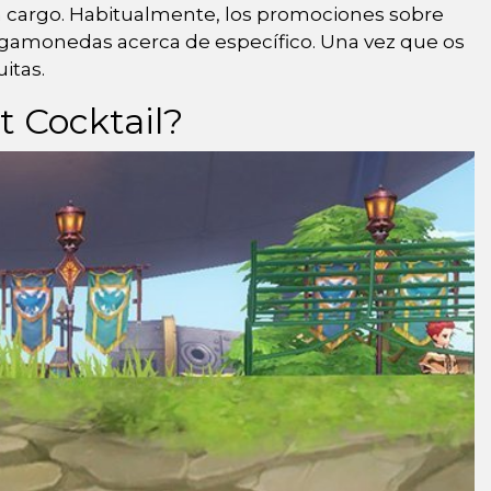
sin cargo. Habitualmente, los promociones sobre
ragamonedas acerca de específico. Una vez que os
itas.
t Cocktail?