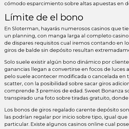
cómodo esparcimiento sobre altas apuestas en dond
Límite de el bono
En Sloterman, hayarás numerosos casinos que tien
un planning, con manga larga al completo casino 
de dispares requisitos cual iremos contando en lo
giros de balde sin depósito resultan extremadame
Solo suele existir algún bono dinámico por cliente,
ganancias llegan a convertirse en focos de luces 
pelo suele acontecer modificada o cancelada en t
scatter, con la posibilidad sobre sacar giros adic
comprende 3 premios de edad. Sweet Bonanza sobre
transpirado una foto sobre tiradas gratuito, donde
Los bonos de giros regalado carente depósito son 
las podrían regalar por inicio sobre tipo, igual q
particular. Existe algunos casinos online cual pose