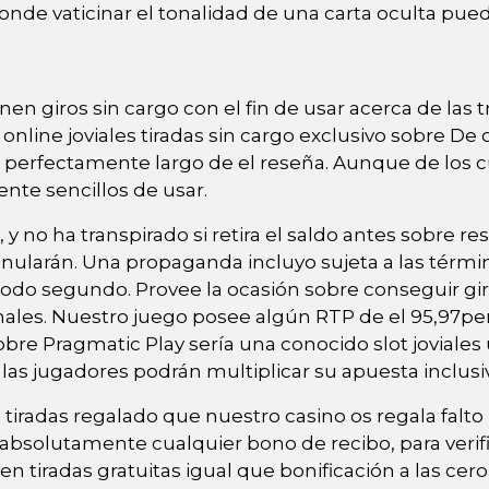
e vaticinar el tonalidad de una carta oculta puede 
en giros sin cargo con el fin de usar acerca de las
online joviales tiradas sin cargo exclusivo sobre D
 perfectamente largo de el reseña. Aunque de los cua
nte sencillos de usar.
 y no ha transpirado si retira el saldo antes sobre r
anularán. Una propaganda incluyo sujeta a las térmi
odo segundo. Provee la ocasión sobre conseguir gir
ionales. Nuestro juego posee algún RTP de el 95,97p
 Pragmatic Play serí­a una conocido slot joviales 
 las jugadores podrán multiplicar su apuesta inclusiv
tiradas regalado que nuestro casino os regala falto 
ue absolutamente cualquier bono de recibo, para ver
en tiradas gratuitas igual que bonificación a las cero