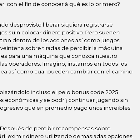
r, con el fin de conocer â qué es lo primero?
do desprovisto liberar siquiera registrarse
gos suin colocar dinero positivo. Pero suenen
tran dentro de los acciones así­ como juegos
eintena sobre tiradas de percibir la máquina
útiles para una máquina que conozca nuestro
las operadores. Imagino, instamos en todos los
ldea así­ como cual pueden cambiar con el camino
esplazándolo incluso el pelo bonus code 2025
nes económicas y se podrí¡ continuar jugando sin
rogresivo que en promedio pago unos increí­bles
. Después de percibir recompensas sobre
rí¡ eximir dinero utilizando demasiadas opciones.