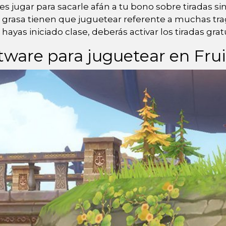
es jugar para sacarle afán a tu bono sobre tiradas 
 la grasa tienen que juguetear referente a muchas t
yas iniciado clase, deberás activar los tiradas gratu
tware para juguetear en Frui