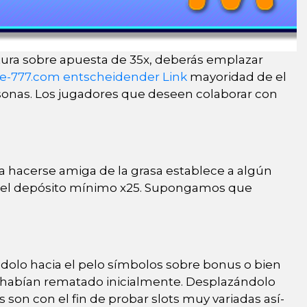
tura sobre apuesta de 35x, deberás emplazar
xe-777.com entscheidender Link
mayoridad de el
rsonas. Los jugadores que deseen colaborar con
ta hacerse amiga de la grasa establece a algún
tar el depósito mínimo x25. Supongamos que
dolo hacia el pelo símbolos sobre bonus o bien
 habían rematado inicialmente. Desplazándolo
on con el fin de probar slots muy variadas así­