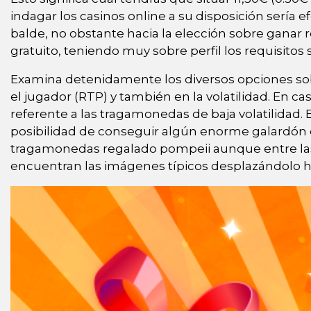
indagar los casinos online a su disposición serí­a 
balde, no obstante hacia la elección sobre ganar
gratuito, teniendo muy sobre perfil los requisitos 
Examina detenidamente los diversos opciones sob
el jugador (RTP) y también en la volatilidad. En c
referente a las tragamonedas de baja volatilidad
posibilidad de conseguir algún enorme galardón 
tragamonedas regalado pompeii aunque entre las sím
encuentran las imágenes tí­picos desplazándolo ha