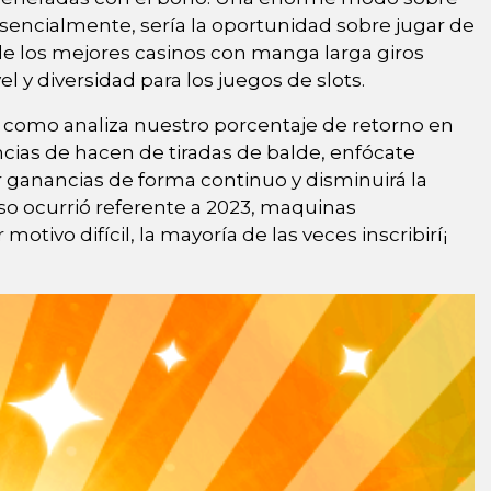
 Esencialmente, serí­a la oportunidad sobre jugar de
de los mejores casinos con manga larga giros
l y diversidad para los juegos de slots.
 como analiza nuestro porcentaje de retorno en
ancias de hacen de tiradas de balde, enfócate
 ganancias de forma continuo y disminuirá la
o ocurrió referente a 2023, maquinas
ivo difícil, la mayoría de las veces inscribirí¡