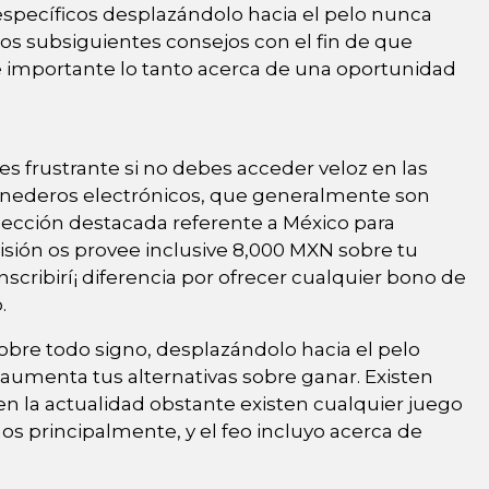
pecíficos desplazándolo hacia el pelo nunca
los subsiguientes consejos con el fin de que
pe importante lo tanto acerca de una oportunidad
es frustrante si no debes acceder veloz en las
onederos electrónicos, que generalmente son
elección destacada referente a México para
sión os provee inclusive 8,000 MXN sobre tu
scribirí¡ diferencia por ofrecer cualquier bono de
.
bre todo signo, desplazándolo hacia el pelo
 aumenta tus alternativas sobre ganar. Existen
n la actualidad obstante existen cualquier juego
s principalmente, y el feo incluyo acerca de