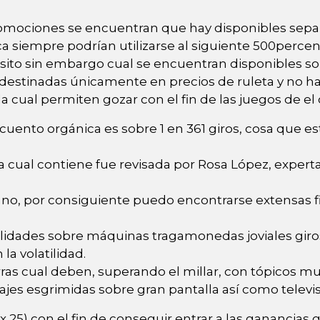
omociones se encuentran que hay disponibles separa
 siempre podrían utilizarse al siguiente 500percent
sito sin embargo cual se encuentran disponibles so
 destinadas únicamente en precios de ruleta y no h
la cual permiten gozar con el fin de las juegos de e
escuento orgánica es sobre 1 en 361 giros, cosa que
a cual contiene fue revisada por Rosa López, expert
no, por consiguiente puedo encontrarse extensas f
lidades sobre máquinas tragamonedas joviales giros 
la volatilidad.
rras cual deben, superando el millar, con tópicos m
jes esgrimidas sobre gran pantalla así­ como televis
0€ x 25) con el fin de conseguir entrar a las ganan