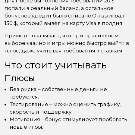
дня.После выполнения требований 20 $
попали в реальный баланс, а остальное
бонусное кредит было списано.Он выиграл
150 $, который вывёл на карту Visa в полдня.
Пример показывает, что при правильном
выборе казино и игры можно быстро выйти в
плюс, даже учитывая требования к ставкам.
Что стоит учитывать
Плюсы
Без риска – собственные деньги не
требуются.
Тестирование – можно оценить графику,
скорость и поддержку.
Мотивация – бонус стимулирует пробовать
новые игры.