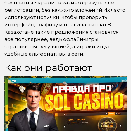
бесплатный кредит в казино сразу после
регистрации, без каких‑то вложений.Их часто
используют новички, чтобы проверить
интерфейс, графику и правила выплат.В
Казахстане такие предложения становятся
всё популярнее, ведь офлайн‑игры
ограничены регуляцией, а игроки ищут
удобные альтернативы в сети.
Как они работают